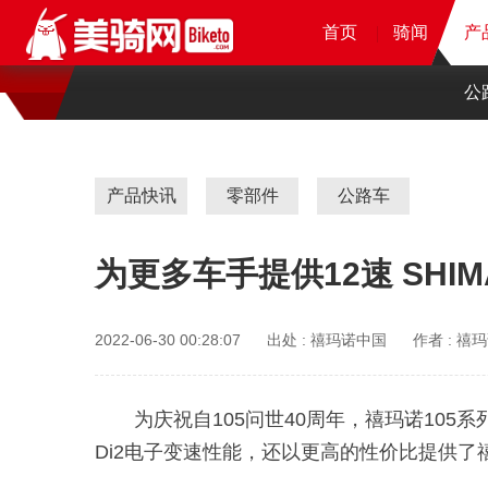
首页
首页
首页
首页
骑闻
骑闻
骑闻
产
产
产
公
产品快讯
零部件
公路车
为更多车手提供12速 SHIMA
2022-06-30 00:28:07
出处 :
禧玛诺中国
作者 :
禧玛
为庆祝自105问世40周年，禧玛诺105系
Di2电子变速性能，还以更高的性价比提供