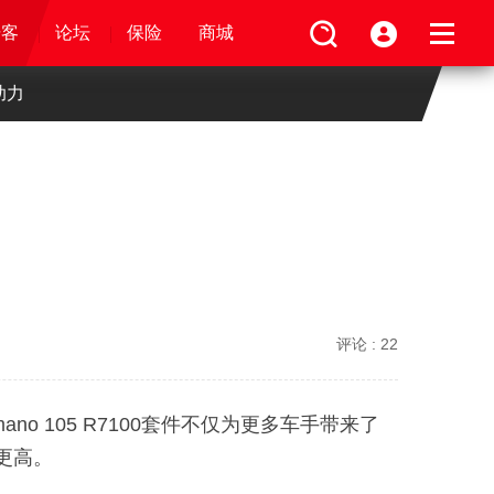
论坛
视频
骑客
骑客
保险
论坛
论坛
论坛
商城
保险
保险
保险
商城
商城
商城
助力
评论 :
22
no 105 R7100套件不仅为更多车手带来了
性更高。