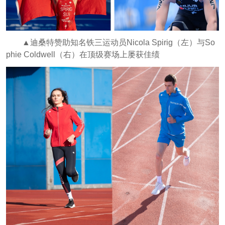
▲迪桑特赞助知名铁三运动员Nicola Spirig（左）与So
phie Coldwell（右）在顶级赛场上屡获佳绩