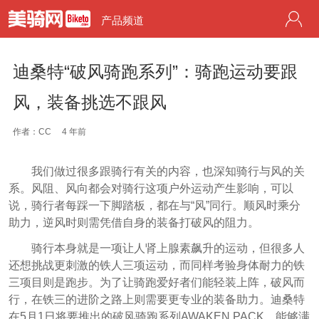
产品频道
迪桑特“破风骑跑系列”：骑跑运动要跟
风，装备挑选不跟风
作者：CC
4 年前
我们做过很多跟骑行有关的内容，也深知骑行与风的关
系。风阻、风向都会对骑行这项户外运动产生影响，可以
说，骑行者每踩一下脚踏板，都在与“风”同行。顺风时乘分
助力，逆风时则需凭借自身的装备打破风的阻力。
骑行本身就是一项让人肾上腺素飙升的运动，但很多人
还想挑战更刺激的铁人三项运动，而同样考验身体耐力的铁
三项目则是跑步。为了让骑跑爱好者们能轻装上阵，破风而
行，在铁三的进阶之路上则需要更专业的装备助力。迪桑特
在5月1日将要推出的破风骑跑系列AWAKEN PACK，能够满