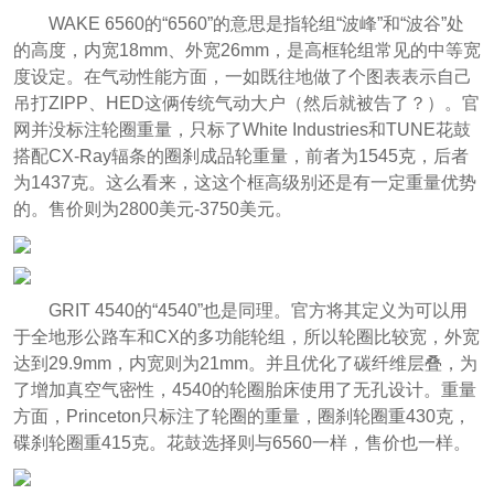
WAKE 6560的“6560”的意思是指轮组“波峰”和“波谷”处
的高度，内宽18mm、外宽26mm，是高框轮组常见的中等宽
度设定。在气动性能方面，一如既往地做了个图表表示自己
吊打ZIPP、HED这俩传统气动大户（然后就被告了？）。官
网并没标注轮圈重量，只标了White Industries和TUNE花鼓
搭配CX-Ray辐条的圈刹成品轮重量，前者为1545克，后者
为1437克。这么看来，这这个框高级别还是有一定重量优势
的。售价则为2800美元-3750美元。
GRIT 4540的“4540”也是同理。官方将其定义为可以用
于全地形公路车和CX的多功能轮组，所以轮圈比较宽，外宽
达到29.9mm，内宽则为21mm。并且优化了碳纤维层叠，为
了增加真空气密性，4540的轮圈胎床使用了无孔设计。重量
方面，Princeton只标注了轮圈的重量，圈刹轮圈重430克，
碟刹轮圈重415克。花鼓选择则与6560一样，售价也一样。