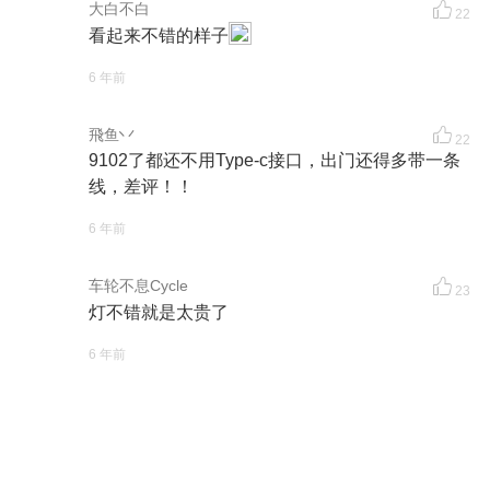
大白不白
22
看起来不错的样子
6 年前
飛鱼丷
22
9102了都还不用Type-c接口，出门还得多带一条
线，差评！！
6 年前
车轮不息Cycle
23
灯不错就是太贵了
6 年前