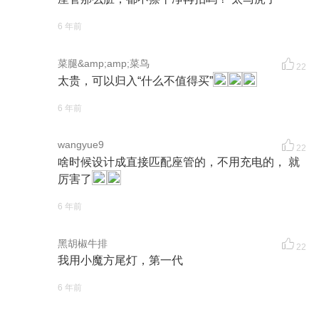
6 年前
菜腿&amp;amp;菜鸟
22
太贵，可以归入“什么不值得买”
6 年前
wangyue9
22
啥时候设计成直接匹配座管的，不用充电的， 就
厉害了
6 年前
黑胡椒牛排
22
我用小魔方尾灯，第一代
6 年前