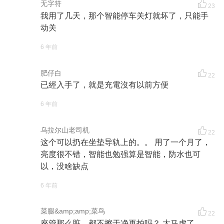
无字符
23
我用了几天，那个智能停车关灯就坏了，只能手
动关
6 年前
肥仔白
22
已經入手了，就是充電沒有以前方便
6 年前
乌拉尔山老司机
22
这个可以扔在坐垫导轨上的。。 用了一个月了，
亮度很不错，智能也勉强算是智能，防水也可
以，没啥缺点
6 年前
菜腿&amp;amp;菜鸟
22
座管那么脏，都不擦干净再拍吗？ 太马虎了