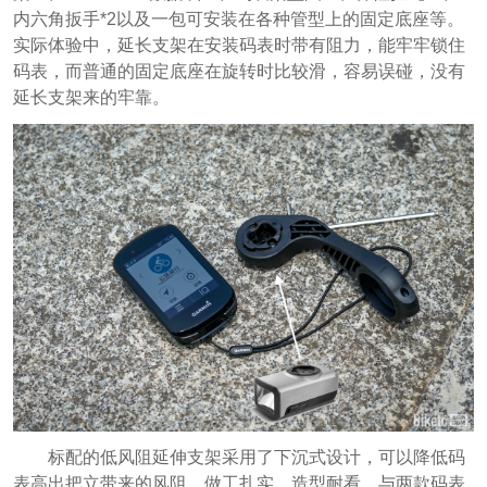
内六角扳手*2以及一包可安装在各种管型上的固定底座等。
实际体验中，延长支架在安装码表时带有阻力，能牢牢锁住
码表，而普通的固定底座在旋转时比较滑，容易误碰，没有
延长支架来的牢靠。
标配的低风阻延伸支架采用了下沉式设计，可以降低码
表高出把立带来的风阻，做工扎实，造型耐看，与两款码表