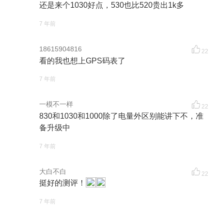
还是来个1030好点，530也比520贵出1k多
7 年前
18615904816
22
看的我也想上GPS码表了
7 年前
一模不一样
22
830和1030和1000除了电量外区别能讲下不，准
备升级中
7 年前
大白不白
22
挺好的测评！
7 年前