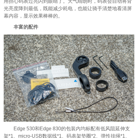
用担心码表过亮闪到眼睛了。天气晴朗时，码表会自动将背
光亮度降到最低，既能减少耗电，也能让骑手清楚地看清屏
幕内容，显示效果棒棒的。
丰富的配件
Edge 530和Edge 830的包装内均标配有低风阻延伸支
架*1、micro-USB数据线*1、码表架垫圈*2、弹性挂绳*1、