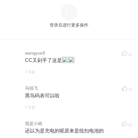
登录后进行更多操作
wangyue9
22
CC又剁手了这是
7 年前
马锐飞
22
黑鸟码表可以啦
7 年前
我是小斌
22
还以为是充电的呢原来是纽扣电池的