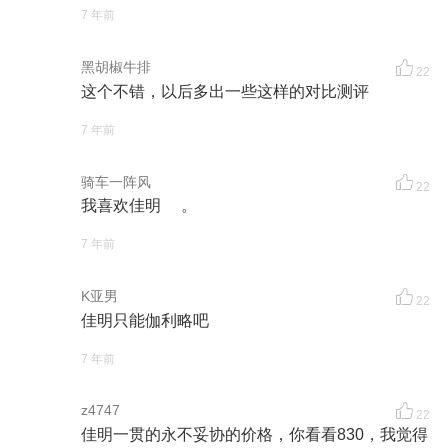
7 年前
黑胡椒牛排
22
这个不错，以后多出一些这样的对比测评
7 年前
骑车一阵风
22
我喜欢佳明 。
7 年前
K亚男
22
佳明只能伽利略吧
7 年前
z4747
22
佳明一贯的永不妥协的价格，你看看830，我觉得