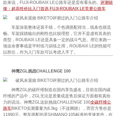
款来说，FUJI-ROUBAIX LE公路车还是蛮有看头的。
评测链
接：超高性价比入门首选 FUJI-ROUBAIX LE竞赛公路车
车架涂装整体还算不错，个色调搭配得当，线条也很流
畅。车架踩踏输出的刚性也比较理想，它并不是虚有其表的
类型，ROUBAIX LE还是具备一定的战斗气息。用它来跑一
场业余赛事或是平时练习训练之用，ROUBAIX LE的性能可
以胜任，作为入门车款可以考虑入手了。
神鹰ZGL挑战CHALLENGE 100
神鹰ZGL的碳纤维制造在国内享负盛名，目前在国内碳
纤维的产品中，ZGL无论是质量或是售后保证方面都有真给
力的说法。神鹰ZGL这款挑战CHALLENGE 100
全碳纤维公
路车
BIKETO实测重量为8.3kg（不连脚踏），而官方售价是
11990元。整车搭配的是SHIMANO 105标准的变速套件，在