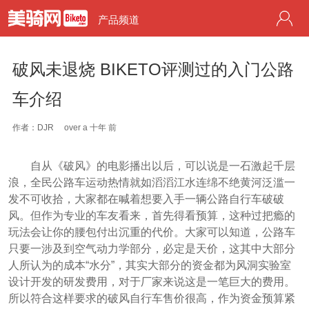
产品频道
破风未退烧 BIKETO评测过的入门公路
车介绍
作者：DJR
over a 十年 前
自从《破风》的电影播出以后，可以说是一石激起千层
浪，全民公路车运动热情就如滔滔江水连绵不绝黄河泛滥一
发不可收拾，大家都在喊着想要入手一辆公路自行车破破
风。但作为专业的车友看来，首先得看预算，这种过把瘾的
玩法会让你的腰包付出沉重的代价。大家可以知道，公路车
只要一涉及到空气动力学部分，必定是天价，这其中大部分
人所认为的成本“水分”，其实大部分的资金都为风洞实验室
设计开发的研发费用，对于厂家来说这是一笔巨大的费用。
所以符合这样要求的破风自行车售价很高，作为资金预算紧