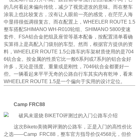
的几何看起来偏向传统，减少了视觉进攻的意味。而在整车
涂装上也比较复古，没有让人眼前一亮的感觉，在茫茫人海
中显得很低调很复古。而在配置上，WHEELER ROUTE 1.5
整车搭配SHIMANO WH-R010轮组、SHIMANO 5800变速
套件、FSA铝合金把组及座管等基本配备，按配置清单看确
实算得上是高配入门级别的车型。然而，根据官方提供的资
料，WHEELER ROUTE 1.5公路车的车架材质使用的是704
6钪合金。按金属的性质它比一般6系列或7系列的铝合金好
许多，无论是强度、重量或是刚性，7046钪合金都要好一
些。一辆看起来平平无奇的公路自行车其实内有乾坤，看来
WHEELER ROUTE 1.5是一个偏向于实用的设计定位。
Camp FRC88
这次Biketo美骑网评测的公路车，正是入门的高性价比
之选——Camp FRC88，整车官方指导价仅4568元，但价