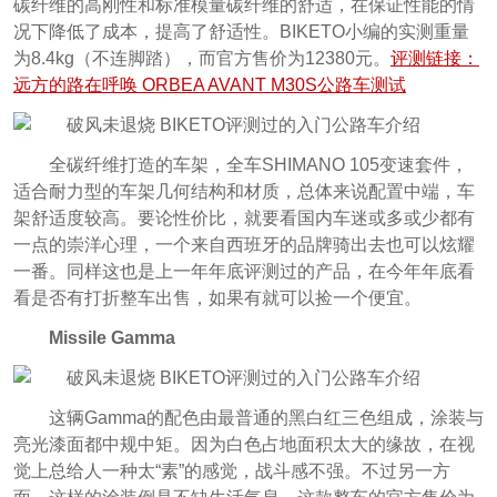
碳纤维的高刚性和标准模量碳纤维的舒适，在保证性能的情
况下降低了成本，提高了舒适性。BIKETO小编的实测重量
为8.4kg（不连脚踏），而官方售价为12380元。
评测链接：
远方的路在呼唤 ORBEA AVANT M30S公路车测试
全碳纤维打造的车架，全车SHIMANO 105变速套件，
适合耐力型的车架几何结构和材质，总体来说配置中端，车
架舒适度较高。要论性价比，就要看国内车迷或多或少都有
一点的崇洋心理，一个来自西班牙的品牌骑出去也可以炫耀
一番。同样这也是上一年年底评测过的产品，在今年年底看
看是否有打折整车出售，如果有就可以捡一个便宜。
Missile Gamma
这辆Gamma的配色由最普通的黑白红三色组成，涂装与
亮光漆面都中规中矩。因为白色占地面积太大的缘故，在视
觉上总给人一种太“素”的感觉，战斗感不强。不过另一方