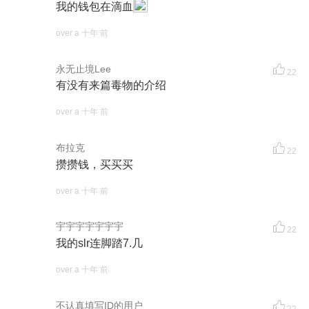
我的钱包在滴血
over a 十年 前
永无止境Lee
22
有没有来篇毒物的介绍
over a 十年 前
布拉克
22
攒攒钱，买买买
over a 十年 前
宇宇宇宇宇宇宇
22
我的slr连脚踏7.几
over a 十年 前
不认真填写ID的用户
22