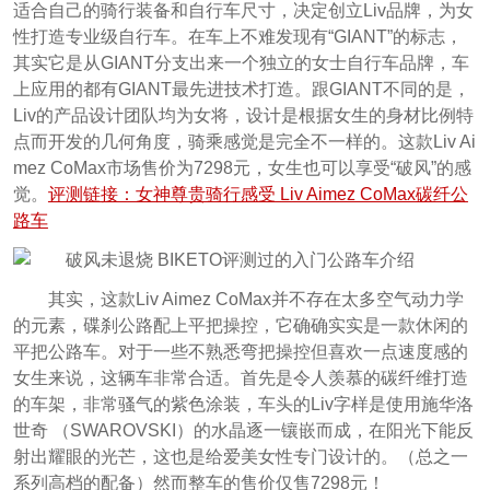
适合自己的骑行装备和自行车尺寸，决定创立Liv品牌，为女
性打造专业级自行车。在车上不难发现有“GIANT”的标志，
其实它是从GIANT分支出来一个独立的女士自行车品牌，车
上应用的都有GIANT最先进技术打造。跟GIANT不同的是，
Liv的产品设计团队均为女将，设计是根据女生的身材比例特
点而开发的几何角度，骑乘感觉是完全不一样的。这款Liv Ai
mez CoMax市场售价为7298元，女生也可以享受“破风”的感
觉。
评测链接：女神尊贵骑行感受 Liv Aimez CoMax碳纤公
路车
其实，这款Liv Aimez CoMax并不存在太多空气动力学
的元素，碟刹公路配上平把操控，它确确实实是一款休闲的
平把公路车。对于一些不熟悉弯把操控但喜欢一点速度感的
女生来说，这辆车非常合适。首先是令人羡慕的碳纤维打造
的车架，非常骚气的紫色涂装，车头的Liv字样是使用施华洛
世奇 （SWAROVSKI）的水晶逐一镶嵌而成，在阳光下能反
射出耀眼的光芒，这也是给爱美女性专门设计的。（总之一
系列高档的配备）然而整车的售价仅售7298元！