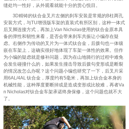
缝处均一性好，从外观看就能十分的赏心悦目。
3D精铸的钛合金叉片左侧的刹车安装是常规的B柱两孔
安装方式，与TU增强版车架的直装式有所区别，这种一体式
后叉脚连接方式，再加上Van Nicholas使用的钛合金原本具
备的弹性和韧性来看，是否会带来刹车共振让小编存在疑
虑。右侧作为传动的叉片为一体式钛合金，后拨勾也一体镶
嵌在车架上，这确实很好地体现了车架一体性的效果。但作
为小编的疑虑就是修补问题，因为在山地骑行的过程中难免
会发生碰撞什么的，如果发生撞击导致后拨勾变形或是断裂
的情况改怎么办呢？这个问题小编也研究了一下，后叉片采
用6AL/4AL 钛合金，厚度约有5毫米，再加上钛合金本身的
机械性能，这种厚度要断掉或是造成变形或比较难，再者Va
n Nicholas对钛合金车架承诺终身保修，这个问题也就不大
了。