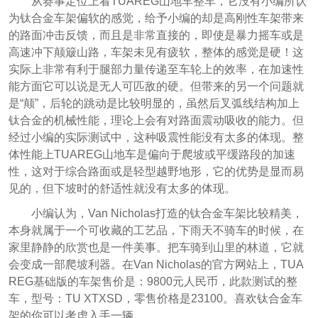
从赛事定位上看TUAREG山地车整车，它没有小编所认
为钛合金车架偏软的感觉，给予小编的却是高刚性车架带来
的路面冲击反馈，而且是非常直接的，即使是暴力摇车或是
高速冲下颠簸山路，车架未见有疲软，整体的感觉是硬！这
实际上非常有利于腿部力量传递至车轮上的效率，在加速性
能方面它可以说是无人可匹敌的硬。但带来的另一个问题就
是“颠”，后轮的跳动是比较明显的，虽然后叉弧线结构加上
钛合金的机械性能，理论上会有对路面震动吸收的能力。但
经过小编的实际测试中，这种吸震性能没有太多的体现。整
体性能上TUAREG山地车是偏向于爬坡或平缓路段的加速
性，这对于综合路面或是轻型越野地形，它的优势是显而易
见的，但下坡时的舒适性就没有太多的体现。
小编认为，Van Nicholas打造的钛合金车架比较精美，
本身就属于一个可收藏的工艺品，下雨天不骑车的时候，在
家里静静的欣赏也是一件美事。把车骑到山里的林道，它就
会变成一部爬坡利器。在Van Nicholas的官方网站上，TUA
REG基础版的车架售价是：9800元人民币，此款测试的整
车，型号：TU XTXSD，零售价格是23100。喜欢钛合金车
架的你可以考虑入手一辆。