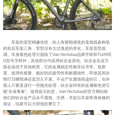
车架的造型稍嫌传统，给人有硬朗感觉的直线线条构筑
的前后车架三角，管型没有太过激进的变化，车架造型低
调。车身着色处理方面除了Van Nicholas品牌字样和TUARE
G型号字样外，其他部分均采用钛合金原色。钛合金在这方
面会远优于其他材质，它的金属稳定性能非比寻常。低密
度、低弹性模量、极好的抗疲劳性和耐腐蚀性，即使是风吹
雨打日晒雨淋还是历久不衰。不会产生腐蚀痕迹的它，在外
观上只要是进行一些抛光处理，钛合金特有的金属银色使它
能“永保青春”。值得提示的是，Van Nicholas的官方网站称
他们的钛合金产品永不腐蚀、生锈，并提出车架终身保修的
保证，玩家可以大胆地折磨它了。