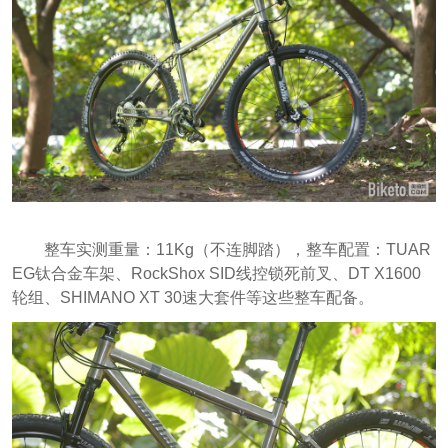
整车实测重量：11Kg（不连脚踏），整车配置：TUAR
EG钛合金车架、RockShox SID线控锁死前叉、DT X1600
轮组、SHIMANO XT 30速大套件等这些整车配备。