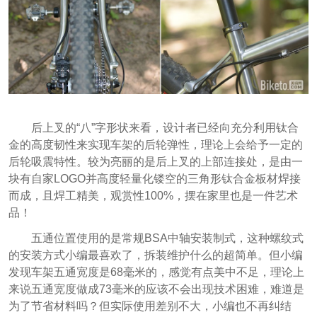
后上叉的“八”字形状来看，设计者已经向充分利用钛合
金的高度韧性来实现车架的后轮弹性，理论上会给予一定的
后轮吸震特性。较为亮丽的是后上叉的上部连接处，是由一
块有自家LOGO并高度轻量化镂空的三角形钛合金板材焊接
而成，且焊工精美，观赏性100%，摆在家里也是一件艺术
品！
五通位置使用的是常规BSA中轴安装制式，这种螺纹式
的安装方式小编最喜欢了，拆装维护什么的超简单。但小编
发现车架五通宽度是68毫米的，感觉有点美中不足，理论上
来说五通宽度做成73毫米的应该不会出现技术困难，难道是
为了节省材料吗？但实际使用差别不大，小编也不再纠结