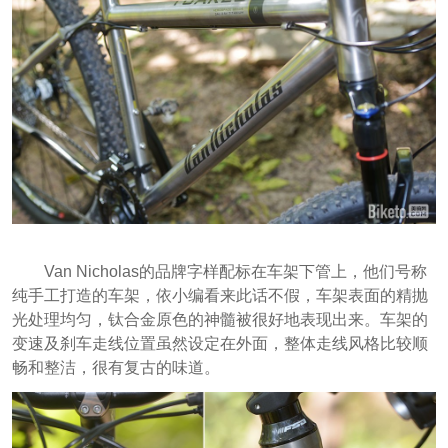
Van Nicholas的品牌字样配标在车架下管上，他们号称
纯手工打造的车架，依小编看来此话不假，车架表面的精抛
光处理均匀，钛合金原色的神髓被很好地表现出来。车架的
变速及刹车走线位置虽然设定在外面，整体走线风格比较顺
畅和整洁，很有复古的味道。