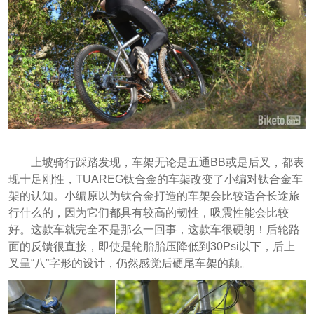
上坡骑行踩踏发现，车架无论是五通BB或是后叉，都表
现十足刚性，TUAREG钛合金的车架改变了小编对钛合金车
架的认知。小编原以为钛合金打造的车架会比较适合长途旅
行什么的，因为它们都具有较高的韧性，吸震性能会比较
好。这款车就完全不是那么一回事，这款车很硬朗！后轮路
面的反馈很直接，即使是轮胎胎压降低到30Psi以下，后上
叉呈“八”字形的设计，仍然感觉后硬尾车架的颠。