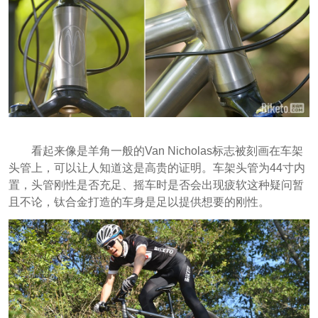
看起来像是羊角一般的Van Nicholas标志被刻画在车架
头管上，可以让人知道这是高贵的证明。车架头管为44寸内
置，头管刚性是否充足、摇车时是否会出现疲软这种疑问暂
且不论，钛合金打造的车身是足以提供想要的刚性。