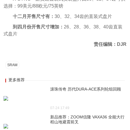
选择：99美元/88欧元/75英镑
十二月开售尺寸有：
30、32、34齿的直装式盘片
到四月份开售尺寸增加：
26、28、36、38、40齿直装
式盘片
责任编辑：DJR
SRAM
更多推荐
滚珠传奇 历代DURA-ACE系列轮组回顾
07-24 17:49
新品推荐：ZOOM信隆 VAXA36 全能大行
程山地避震前叉