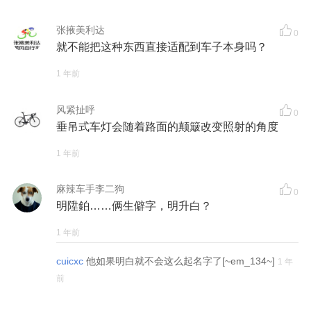
张掖美利达
0
就不能把这种东西直接适配到车子本身吗？
1 年前
风紧扯呼
0
垂吊式车灯会随着路面的颠簸改变照射的角度
1 年前
麻辣车手李二狗
0
明陞鉑……俩生僻字，明升白？
1 年前
cuicxc
他如果明白就不会这么起名字了[~em_134~]
1 年
前