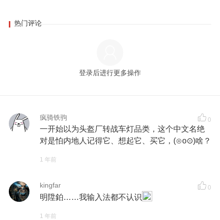
热门评论
登录后进行更多操作
疯骑铁驹
0
一开始以为头盔厂转战车灯品类，这个中文名绝
对是怕内地人记得它、想起它、买它，(⊙o⊙)啥？
1 年前
kingfar
0
明陞鉑……我输入法都不认识
1 年前