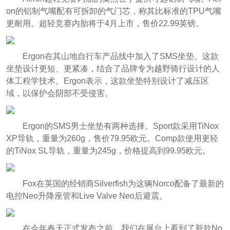
on的铝制气嘴配有可拆卸的气门芯，称其比标准的TPU气嘴
更耐用。超轻竞赛内胎将于4月上市，售价22.99英镑。
Ergon在其山地自行车产品线中加入了SMS坐垫。这款
坐垫设计更短、更紧凑，结合了品牌专为越野骑行设计的人
体工程学技术。Ergon表示，这款坐垫特别设计了减压区
域，以保护会阴部不受侵害。
Ergon的SMS男士坐垫有两种选择。Sport款采用TiNox
XP导轨，重量为260g，售价79.95欧元。Comp款使用更轻
的TiNox SL导轨，重量为245g，价格提高到99.95欧元。
Fox在英国的经销商Silverfish为这辆Norco配备了最新的
电控Neo升降座管和Live Valve Neo后避震。
在今年春天正式发布之前，我们在展台上看到了新款No