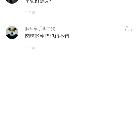
车包好漂亮~
1 年前
麻辣车手李二狗
1
肉球的坐垫也很不错
1 年前