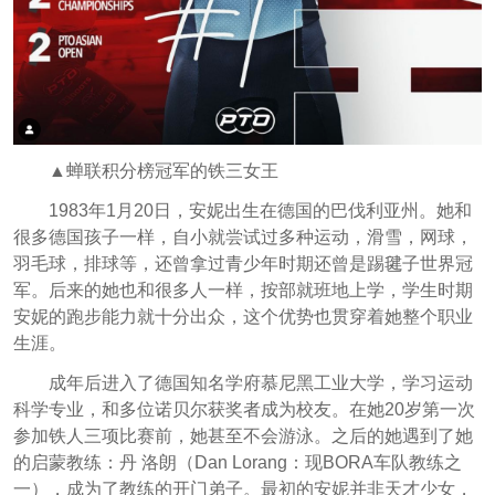
▲蝉联积分榜冠军的铁三女王
1983年1月20日，安妮出生在德国的巴伐利亚州。她和
很多德国孩子一样，自小就尝试过多种运动，滑雪，网球，
羽毛球，排球等，还曾拿过青少年时期还曾是踢毽子世界冠
军。后来的她也和很多人一样，按部就班地上学，学生时期
安妮的跑步能力就十分出众，这个优势也贯穿着她整个职业
生涯。
成年后进入了德国知名学府慕尼黑工业大学，学习运动
科学专业，和多位诺贝尔获奖者成为校友。在她20岁第一次
参加铁人三项比赛前，她甚至不会游泳。之后的她遇到了她
的启蒙教练：丹 洛朗（Dan Lorang：现BORA车队教练之
一），成为了教练的开门弟子。最初的安妮并非天才少女，