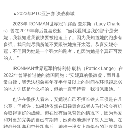
▲2023年PTO亚洲赛 决战狮城
2023年IRONMAN世界冠军露西 查尔斯（Lucy Charle
s）曾在2019年赛后复盘说起：“当我看到追我的那个是安
妮，我就知道我很快要被她追上了。因为我知道她的跑步有
多强，我只能尽我所能不要跟被她拉开太远。恭喜安妮夺
冠，不但因为她是一个强大的跑者，也因为她是个真正可爱
的人。
”
IRONMAN世界冠军帕特利特 朗格（
Patrick Lange
）在
2022年曾评价过他的德国同胞：“安妮真的很谦虚，而且非
常自律，我无法想象每年花半年及以上的时间在环境很恶劣
的地方训练是什么样的，但她一直坚持着，我很佩服她。”
也许在很多人看来，安妮说自己不擅长铁人三项是在凡
尔赛，但或许，如果她依然在田径舞台或者去马拉松会有机
会取得更好的成绩。但在没有游泳背景的情况下，因为热爱
和对更加完美的自己有期待，她勇敢地选择了铁人三项。在
转战长距离和中长距离后，她唯一没有上领奖台的那次是第