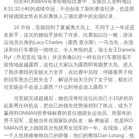
但在IRONMAN哥本哈根站比赛中，安妮出人意料地以
8:31:32小时的成绩夺冠，不但创造了新的赛道纪录，也是那
时候德国女性在长距离铁人三项比赛中的全国纪录。
10 月份，安妮回到了夏威夷大岛上。不同于上一年还是
名新手，这次的她似乎放松了许多。比赛如以往一般，游泳
运动员出身的Lucy Charles（露西 查尔斯）一马当先，在游
泳和自行车赛段一骑绝尘。令人奇怪的是，瑞士女王Daniela
Ryf（丹尼亚拉 瑞夫）并没有像以往一样在自行车赛段毫不
留情地超越露西，这也让大家以为露西即将圆梦大岛。进入
了跑步赛段的安妮火力全开，在比赛中后段，伴随着男子组
的冠军悬念已然失去了，解说开始关注到了女子组，都在讨
论安妮会不会追上露西？什么时候会追上露西？
当安妮完成超越后，她也没有给这位比自己小10岁的后
起新秀任何机会，把自己的领先优势保持到了终点，成为了
赢得IRONMAN世界锦标赛的首位德国女运动员。而那年的
男子冠军，是她当年在国家队的队友：杨 弗迪诺，也是IRO
NMAN历史上德国首次包揽男女冠军的一年。在现场，还有
一个人也很难掩饰自己的骄傲：他们的教练Dan Lorang，他