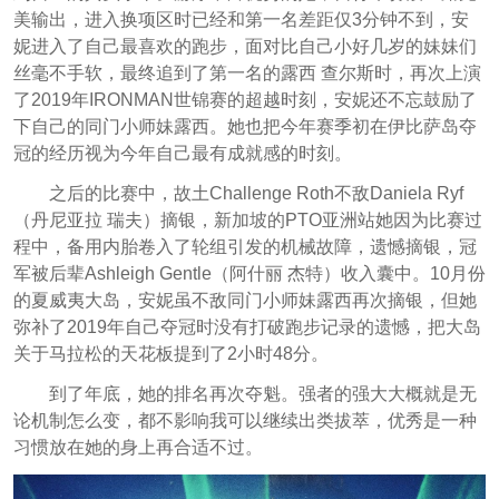
美输出，进入换项区时已经和第一名差距仅3分钟不到，安
妮进入了自己最喜欢的跑步，面对比自己小好几岁的妹妹们
丝毫不手软，最终追到了第一名的露西 查尔斯时，再次上演
了2019年IRONMAN世锦赛的超越时刻，安妮还不忘鼓励了
下自己的同门小师妹露西。她也把今年赛季初在伊比萨岛夺
冠的经历视为今年自己最有成就感的时刻。
之后的比赛中，故土Challenge Roth不敌Daniela Ryf
（丹尼亚拉 瑞夫）摘银，新加坡的PTO亚洲站她因为比赛过
程中，备用内胎卷入了轮组引发的机械故障，遗憾摘银，冠
军被后辈Ashleigh Gentle（阿什丽 杰特）收入囊中。10月份
的夏威夷大岛，安妮虽不敌同门小师妹露西再次摘银，但她
弥补了2019年自己夺冠时没有打破跑步记录的遗憾，把大岛
关于马拉松的天花板提到了2小时48分。
到了年底，她的排名再次夺魁。强者的强大大概就是无
论机制怎么变，都不影响我可以继续出类拔萃，优秀是一种
习惯放在她的身上再合适不过。