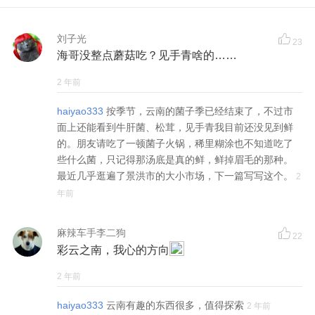
刘子光
23
海哥没整点蘑菇吃？见手青啥的……
2 年前
haiyao333
按季节，云南的菌子季已经结束了，不过市
面上还能看到牛肝菌、松茸，见手青我目前还没见到鲜
的。朋友请吃了一顿菌子火锅，稀里糊涂也不知道吃了
些什么菌，只记得那汤底是真的鲜，鲜掉眉毛的那种。
最近几乎逛遍了景洪市的大小市场，下一篇写写这个。
2
年前
麻辣车手李二狗
22
彩云之南，我心的方向
2 年前
haiyao333
云南有趣的东西很多，值得探索
2 年前