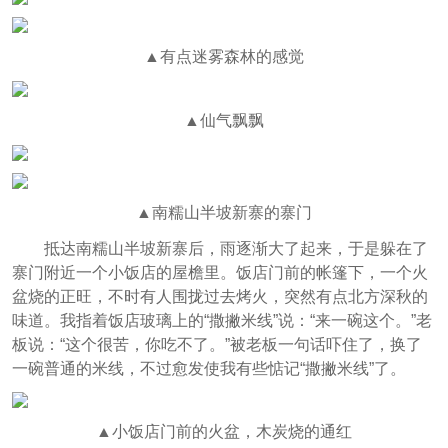
▲有点迷雾森林的感觉
▲仙气飘飘
▲南糯山半坡新寨的寨门
抵达南糯山半坡新寨后，雨逐渐大了起来，于是躲在了
寨门附近一个小饭店的屋檐里。饭店门前的帐篷下，一个火
盆烧的正旺，不时有人围拢过去烤火，突然有点北方深秋的
味道。我指着饭店玻璃上的“撒撇米线”说：“来一碗这个。”老
板说：“这个很苦，你吃不了。”被老板一句话吓住了，换了
一碗普通的米线，不过愈发使我有些惦记“撒撇米线”了。
▲小饭店门前的火盆，木炭烧的通红