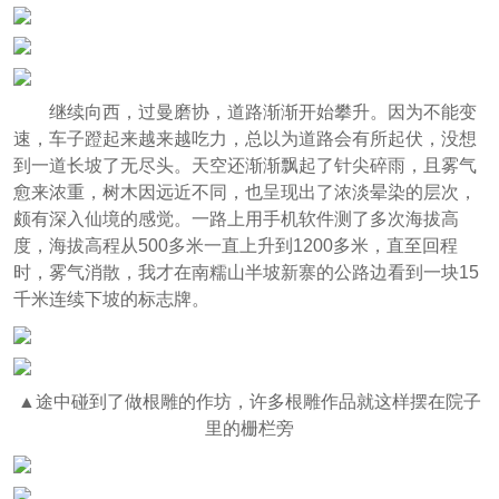
继续向西，过曼磨协，道路渐渐开始攀升。因为不能变
速，车子蹬起来越来越吃力，总以为道路会有所起伏，没想
到一道长坡了无尽头。天空还渐渐飘起了针尖碎雨，且雾气
愈来浓重，树木因远近不同，也呈现出了浓淡晕染的层次，
颇有深入仙境的感觉。一路上用手机软件测了多次海拔高
度，海拔高程从500多米一直上升到1200多米，直至回程
时，雾气消散，我才在南糯山半坡新寨的公路边看到一块15
千米连续下坡的标志牌。
▲途中碰到了做根雕的作坊，许多根雕作品就这样摆在院子
里的栅栏旁