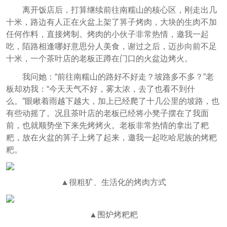
离开饭店后，打算继续前往南糯山的核心区，刚走出几
十米，路边有人正在火盆上架了箅子烤肉，大块的生肉不加
任何作料，直接烤制。烤肉的小伙子非常热情，邀我一起
吃，陌路相逢哪好意思分人美食，谢过之后，迈步向前不足
十米，一个茶叶店的老板正蹲在门口的火盆边烤火。
我问她：“前往南糯山的路好不好走？坡路多不多？”老
板却劝我：“今天天气不好，雾太浓，去了也看不到什
么。”眼瞅着雨越下越大，加上已经爬了十几公里的坡路，也
有些动摇了。况且茶叶店的老板已经将小凳子摆在了我面
前，也就顺势坐下来先烤烤火。老板非常热情的拿出了粑
粑，放在火盆的箅子上烤了起来，邀我一起吃哈尼族的烤粑
粑。
▲很粗犷、生活化的烤肉方式
▲围炉烤粑粑