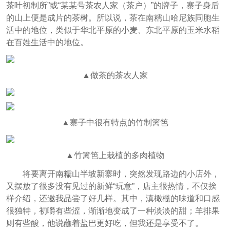
茶叶初制所”或“某某号茶农人家（茶户）”的牌子，寨子身后
的山上便是成片的茶树。所以说，茶在南糯山哈尼族同胞生
活中的地位，类似于华北平原的小麦、东北平原的玉米水稻
在百姓生活中的地位。
▲做茶的茶农人家
▲寨子中很有特点的竹制篱笆
▲竹篱笆上栽植的多肉植物
将要离开南糯山半坡新寨时，突然发现路边的小店外，
又摆放了很多没有见过的新鲜“玩意”，店主很热情，不仅挨
样介绍，还邀我品尝了好几样。其中，滇橄榄的味道和口感
很独特，初嚼有些涩，渐渐地变成了一种淡淡的甜；羊排果
则有些酸，他说蘸着盐巴更好吃，但我还是享受不了。