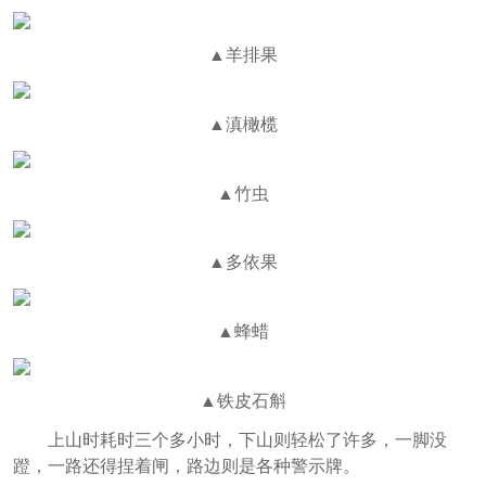
▲羊排果
▲滇橄榄
▲竹虫
▲多依果
▲蜂蜡
▲铁皮石斛
上山时耗时三个多小时，下山则轻松了许多，一脚没
蹬，一路还得捏着闸，路边则是各种警示牌。