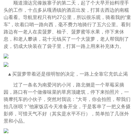
顺道溜达完傣族寨子的第二天，起了个大早开始料理手
头的工作，十点多从嘎洒镇的酒店出发，打算去西边的南糯
山看看。导航里程只有约27公里，所以很乐观，骑着我的“童
车”，吹着口哨一路向西，毫不费力地骑行了五六公里。看到
路边有一老人在卖菠萝、柚子、菠萝蜜等水果，停下来休
息，和老人攀谈，花十元钱买了一个大菠萝，老人帮我削了
皮，切成大块装在了袋子里，打算一路上用来补充体力。
▲买菠萝带着还是很明智的决定，一路上全靠它充饥止渴
过了一条名为南爱河的小河，路北侧是一个草莓采摘
园，路口有一个做傣味菜的草房顶建筑，停下来拍照片，一
骑摩托车的小伙子，突然对我说：“大哥，你会拍照，帮我们
拍几张呗？”他家饭店今天准备开业，于是客串了一把义务摄
影师，可惜天气不好（其实是水平不行），简单拍了几张外
景和小品。