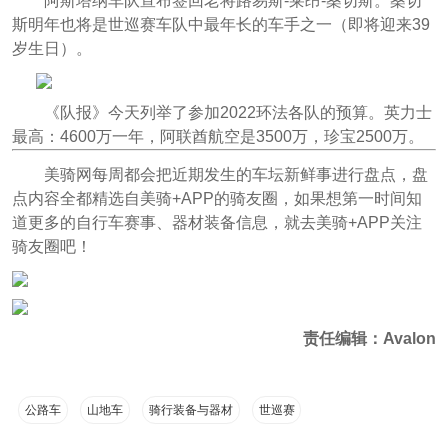
阿斯塔纳车队宣布签回老将路易斯-莱昂-桑切斯。桑切
斯明年也将是世巡赛车队中最年长的车手之一（即将迎来39
岁生日）。
《队报》今天列举了参加2022环法各队的预算。英力士
最高：4600万一年，阿联酋航空是3500万，珍宝2500万。
美骑网每周都会把近期发生的车坛新鲜事进行盘点，盘
点内容全都精选自美骑+APP的骑友圈，如果想第一时间知
道更多的自行车赛事、器材装备信息，就去美骑+APP关注
骑友圈吧！
责任编辑：Avalon
公路车
山地车
骑行装备与器材
世巡赛