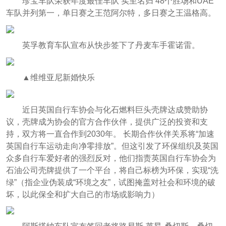
珍宝车队荣获年度最佳车队 实至名归 48个胜场和UAE
车队并列第一，单日赛之王范阿尔特，多日赛之王温格高。
英孚教育车队宣布从快步签下了丹麦车手霍诺雷。
▲维维亚尼新婚快乐
近日英国自行车协会与化石燃料巨头壳牌达成赞助协
议，壳牌成为协会的官方合作伙伴，提供广泛的投资和支
持，双方将一直合作到2030年。 长期合作伙伴关系将“加速
英国自行车运动走向净零排放”。但这引发了环保组织及英国
众多自行车爱好者的强烈反对，他们指责英国自行车协会为
石油公司壳牌提供了一个平台，将自己标榜为环保，实现“洗
绿”（指企业伪装成“环境之友”，试图掩盖对社会和环境的破
坏，以此保全和扩大自己的市场或影响力）