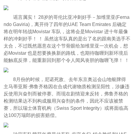
谣言属实！ 28岁的哥伦比亚冲刺好手－加维里亚(Ferna
ndo Gaviria)，离开待了四年的UAE Team Emirates 后确定
将在明年转战Movistar 车队，这将会是Movistar 进十年最像
样的冲刺好手！ ！ 虽然这车队真的是出了名的跟南美选手不
太合，不过既然愿意在这个节骨眼给加维里亚一次机会，想
必Movistar 也是想要换换新的路线，也期待咖喱到新环境后
能触底反弹，能重新回到那个令人闻风丧胆的咖喱飞弹！ ！
8月份的时候，尼诺死敌、去年东京奥运会山地银牌得
主马蒂亚斯·弗鲁齐格因在合成代谢物质检测呈阳性，涉嫌违
反使用兴奋剂而被停赛。而现在剧情迎来反转，弗鲁齐格的
检测结果达不到构成服用兴奋剂的条件，因此不应该被禁
赛，所以瑞士体育机构（Swiss Sport Integrity）或将面临高
达100万瑞郎的损害赔偿。