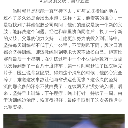
▲新换的义肢，勇夺五金
当时就只是想能一直坚持下去，可与义肢接触的地方，
过不了多久还是会磨出水泡，这样下去，他着实的担心，于
是就找到了其他假肢公司询问，他们的建议是换一个新的义
肢，能解决这个问题。经过和家里协商同意后，换了一个新
的义肢。父母的倾力支持，让他更加努力的投入到训练中。
坚持每天训练都不低于八十公里，不管刮风下雨，风吹日晒
都会坚持训练。师涛教练时刻要求大家不放松自己。距离比
赛前最后一个星期，在训练过程中一个小失误导致万一辰被
队友撞到翻了一百八十度摔车，第一时间就赶往了医院照完
片子，医生说骨盆隐裂。得知这个消息的时候，他的心完全
碎了，难道这次事故让他与省残运会无缘？这么久的坚持，
流的那么多的汗水不就白费了，连续两天都没办法入眠。后
来，坚持早上训练，下午理疗，晚上打针，持续了一周。由
于边训练边治疗，恢复得很好，最终争取到了这次省残运会
比赛资格。