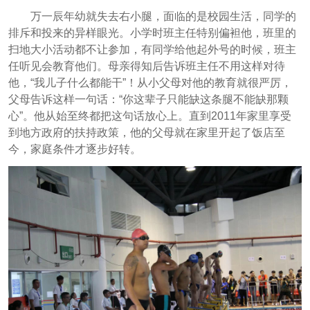
万一辰年幼就失去右小腿，面临的是校园生活，同学的
排斥和投来的异样眼光。小学时班主任特别偏袒他，班里的
扫地大小活动都不让参加，有同学给他起外号的时候，班主
任听见会教育他们。母亲得知后告诉班主任不用这样对待
他，“我儿子什么都能干”！从小父母对他的教育就很严厉，
父母告诉这样一句话：“你这辈子只能缺这条腿不能缺那颗
心”。他从始至终都把这句话放心上。直到2011年家里享受
到地方政府的扶持政策，他的父母就在家里开起了饭店至
今，家庭条件才逐步好转。