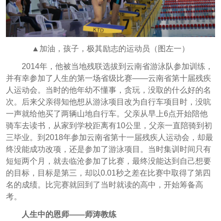
▲加油，孩子，极其励志的运动员（图左一）
2014年，他被当地残联选拔到云南省游泳队参加训练，
并有幸参加了人生的第一场省级比赛——云南省第十届残疾
人运动会。当时的他年幼不懂事，贪玩，没取的什么好的名
次。后来父亲得知他想从游泳项目改为自行车项目时，没吭
一声就给他买了两辆山地自行车。父亲从早上6点开始陪他
骑车去读书，从家到学校距离有10公里，父亲一直陪骑到初
三毕业。到2018年参加云南省第十一届残疾人运动会，却最
终没能成功改项，还是参加了游泳项目。当时集训时间只有
短短两个月，就去临沧参加了比赛，最终没能达到自己想要
的目标，目标是第三，却以0.01秒之差在比赛中取得了第四
名的成绩。比完赛就回到了当时就读的高中，开始筹备高
考。
人生中的恩师——师涛教练