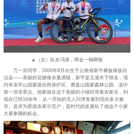
▲（左）队友冯涛，两金一铜两银
万一辰同学，2000年8月出生于云南省新平彝族傣族自
治县——美丽的花腰傣乡戛洒镇，新平是玉溪市下辖县，境
内有哀牢山国家级自然保护区、磨盘山国家森林公园、滇中
第一坝等景点。他家就在这个美丽的小镇经营着农家乐，到
现在已经10余年，从一开始的无人问津发展到现在多次被
市、县评为星级农家示范户，是时代的发展给了他这个小家
大展拳脚的机会。