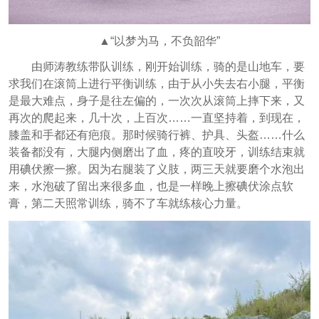
▲“以梦为马，不负韶华”
由师涛教练带队训练，刚开始训练，骑的是山地车，要
求我们在滚筒上进行平衡训练，由于从小失去右小腿，平衡
是最大难点，身子是往左偏的，一次次从滚筒上摔下来，又
再次的爬起来，几十次，上百次……一直坚持着，到现在，
膝盖和手都还有疤痕。那时候骑行裤、护具、头盔……什么
装备都没有，大腿内侧磨出了血，疼的直咬牙，训练结束就
用碘伏擦一擦。因为右腿装了义肢，两三天就要磨个水泡出
来，水泡破了留出来很多血，也是一样晚上擦碘伏涂点软
膏，第二天照常训练，骑不了车就练核心力量。