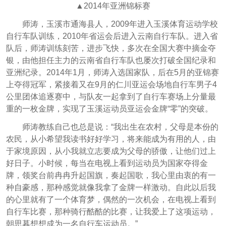
▲2014年亚洲锦标赛
师涛，玉溪市通海县人，2009年进入玉溪体育运动学校
自行车队训练，2010年省运会后进入云南自行车队。进入省
队后，师涛训练刻苦，进步飞快，多次在全国大赛中摘金夺
银，由他担任主力的云南省自行车队也屡次打破全国纪录和
亚洲纪录。2014年1月，师涛入选国家队，后在5月的亚锦赛
上夺得冠军，紧接着又在9月的仁川亚运会场地自行车男子4
公里团体追逐赛中，与队友一起拿到了自行车赛场上分量最
重的一枚金牌，实现了玉溪运动员亚运会金牌“零”的突破。
师涛教练自己也总是说：“我出生在农村，父母是本份的
农民，从小希望我读书好好学习，将来能成为有用的人，由
于家境原因，从小我就立志要成为父母的骄傲，让他们过上
好日子。小时候，每当在电视上看到运动员为国家夺得金
牌，领奖台前冉冉升起国旗，奏起国歌，我心里由衷的有一
种自豪感，那种感觉就像我拿了金牌一样激动。自此以后我
的心里就有了一个体育梦，偶然的一次机会，在电视上看到
自行车比赛，那种骑行酷酷的比赛，让我爱上了这项运动，
朝思暮想想成为一名自行车运动员。”