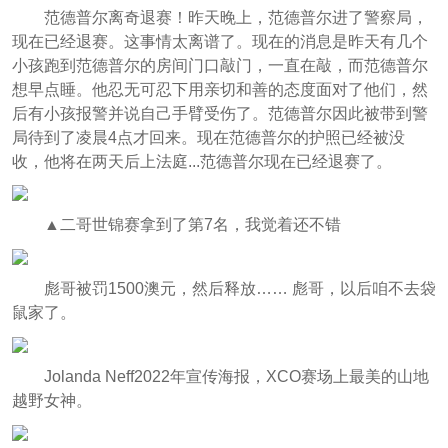
范德普尔离奇退赛！昨天晚上，范德普尔进了警察局，
现在已经退赛。这事情太离谱了。现在的消息是昨天有几个
小孩跑到范德普尔的房间门口敲门，一直在敲，而范德普尔
想早点睡。他忍无可忍下用亲切和善的态度面对了他们，然
后有小孩报警并说自己手臂受伤了。范德普尔因此被带到警
局待到了凌晨4点才回来。现在范德普尔的护照已经被没
收，他将在两天后上法庭...范德普尔现在已经退赛了。
▲二哥世锦赛拿到了第7名，我觉着还不错
彪哥被罚1500澳元，然后释放…… 彪哥，以后咱不去袋
鼠家了。
Jolanda Neff2022年宣传海报，XCO赛场上最美的山地
越野女神。