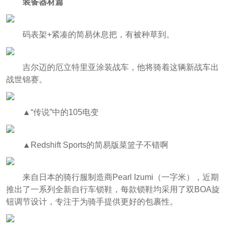
装备器材篇
码表架+紧凑的简易休息把，有被种草到。
吉尔迈的厄立特里亚涂装战车，他将骑着这辆新战车出
战世锦赛。
▲“传说”中的105电变
▲Redshift Sports的简易版菜篮子不错啊
来自日本的骑行服制造商Pearl Izumi（一字米），近期
推出了一系列全新自行车锁鞋，每款锁鞋均采用了双BOA旋
钮调节设计，专注于为骑手提供更好的包裹性。