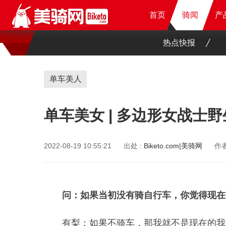
首页
首页
首页
骑闻
骑闻
骑闻
产
产
产
产
热点快报
单车美人
单车美女 | 多边形女战士
2022-08-19 10:55:21
出处 :
Biketo.com|美骑网
作者
问：如果当初没有骑自行车，你觉得现在
有梨：如果不骑车，那我就不是现在的我