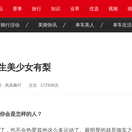
品
品
品
品
赛事
赛事
赛事
赛事
旅行
旅行
旅行
旅行
知识
知识
知识
知识
业界
业界
业界
业界
优选
优选
优选
优选
骑客
骑客
视频
视频
骑行活动
美骑快讯
单车美人
单车生活
野生美少女有梨
 :
风风酱吖
点击 :
172938次
你会是怎样的人？
了，也不会热爱其他这么多运动了。最明显的就是骑车