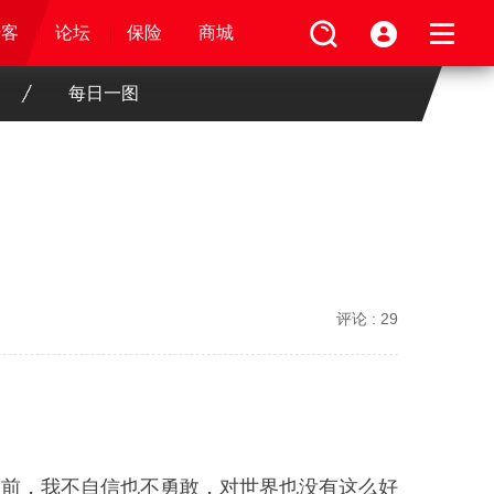
论坛
视频
骑客
骑客
保险
论坛
论坛
论坛
商城
保险
保险
保险
商城
商城
商城
每日一图
评论 :
29
之前，我不自信也不勇敢，对世界也没有这么好