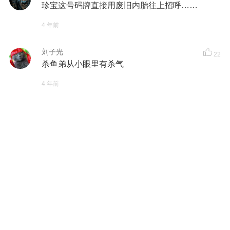
珍宝这号码牌直接用废旧内胎往上招呼……
4 年前
刘子光
22
杀鱼弟从小眼里有杀气
4 年前