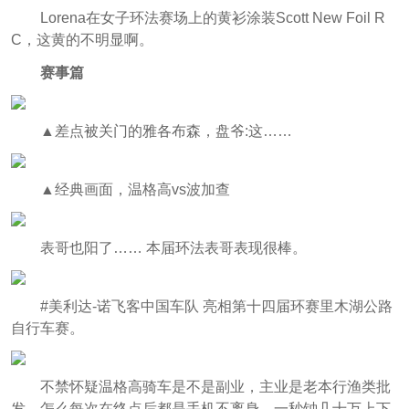
Lorena在女子环法赛场上的黄衫涂装Scott New Foil R
C，这黄的不明显啊。
赛事篇
▲差点被关门的雅各布森，盘爷:这……
▲经典画面，温格高vs波加查
表哥也阳了…… 本届环法表哥表现很棒。
#美利达-诺飞客中国车队 亮相第十四届环赛里木湖公路
自行车赛。
不禁怀疑温格高骑车是不是副业，主业是老本行渔类批
发，怎么每次在终点后都是手机不离身，一秒钟几十万上下