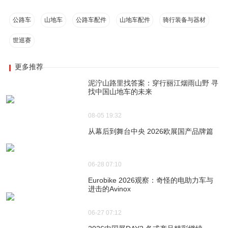
公路车
山地车
公路车配件
山地车配件
骑行装备与器材
世巡赛
更多推荐
泥泞山路里找答案：穿行丽江烟雨山野 寻
找中国山地车的未来
08-05 19:32
从幕后到舞台中央 2026欧展国产品牌篇
06-28 07:10
Eurobike 2026观察：奇怪的电助力车与
进击的Avinox
06-27 07:12