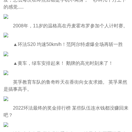
的感觉.....
2008年，11岁的温格高在丹麦霍布罗参加个人计时赛。
▲环法S20 均速50km/h！范阿尔特虐爆全场再斩一胜
▲黄车，绿车安排起来！ 鹅牌的高光时刻来了！
英孚教育车队的鲁奇昨天在香街向女友求婚。 英孚果然
是搞事高手。
2022环法最终的奖金排行榜 某些队伍连水钱都没赚回来
吧？