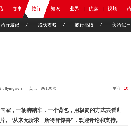
品
品
品
品
赛事
赛事
赛事
旅行
旅行
旅行
知识
知识
知识
知识
业界
业界
业界
业界
优选
优选
优选
优选
骑客
骑客
视频
视频
骑行游记
路线攻略
旅行感悟
美骑假日
 :
flyingwsh
点击 :
86130次
评论 :
10
个国家，一辆脚踏车，一个背包，用极简的方式去看世
片。“从来无所求，所得皆惊喜”，欢迎评论和支持。