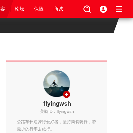
论坛
视频
骑客
骑客
保险
论坛
论坛
论坛
商城
保险
保险
保险
商城
商城
商城
flyingwsh
美骑ID：flyingwsh
公路车长途骑行爱好者，坚持简装骑行，带
最少的行李去旅行。