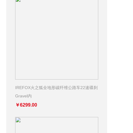
IREFOX火之狐全地形碳纤维公路车22速碟刹
Gravel内
￥6299.00