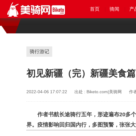
首页
首页
首页
首页
骑闻
骑闻
骑闻
骑闻
产
产
产
产
骑行游记
初见新疆（完）新疆美食篇
2022-04-06 17:07:22
出处 :
Biketo.com|美骑网
作者
作者书航长途骑行五年，形迹遍布20多
界。疫情影响回归国内行，多图预警，张张大