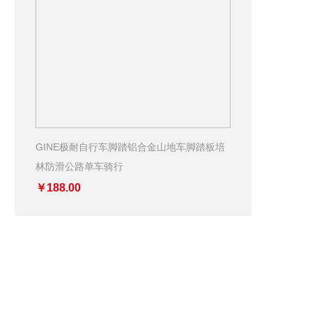
GINE极耐自行车脚踏铝合金山地车脚踏板培
林防滑公路单车骑行
￥188.00