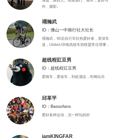
海遥，陕西人。热衷旅行、骑车，爱好写
作、摄影。
禤瀚武
ID：佛山一中骑行社大社长
禤瀚武，90后自行车狂热爱好者，资深车
迷，UbikeU华南高校车协联盟常任理事，
广东外语外贸大学自行车协会会长，攻读
国际新闻专业。
超线程豇豆男
ID：超线程豇豆男
爱骑车，爱改车，到处溜达，吃喝玩乐
邱革平
ID：Bassofans
爱好各种运动，没一样玩的好
iamKINGFAR