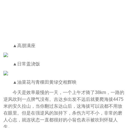
▲高朋满座
▲日常盖浇饭
▲油菜花与青稞田黄绿交相辉映
今天是效率最慢的一天，一个上午才骑了38km，一路的
逆风吹到一点脾气没有。吉达乡出发不远后就要爬
海拔4475
米的
安久拉山
，当你翻过东达山后，这海拔可以说都不用放
在眼里。但是在强逆风的加持下，杀伤力可不小，非常的磨
人心志，就连状态一直都很好的小翁也表示被吹到怀疑人
生。