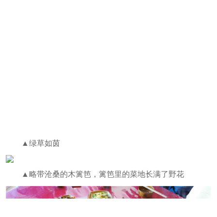
▲绿草如茵
▲略带沧桑的木篱笆，篱笆里的菜地长满了野花