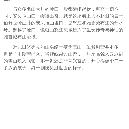
与众多名山大川的垭口一般都陡峭起伏，壁立千仞不
同，安久拉山口平缓得出奇。就是这座看上去不起眼的属于
伯舒拉岭山脉的安久拉山垭口，是怒江和雅鲁藏布江的分水
岭。翻越了垭口，也就由怒江流域进入了生长传奇与神话的
雅鲁藏布江流域。
近几日光秃秃的山头终于变为雪山，虽然积雪并不多，
但是心里期望已久。当视线越过山峦，一座座高耸入云冰封
的雪山映入眼帘，那一刻还是非常兴奋的，开心得像个二十
多岁的孩子，好一副没见过世面的样子。