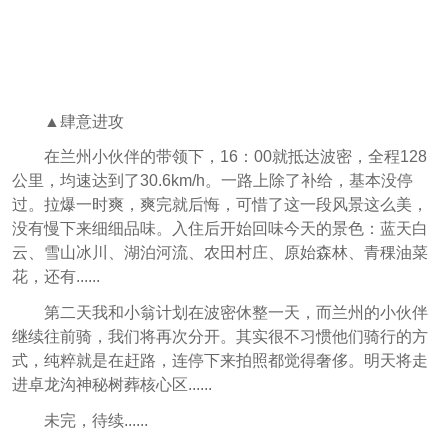
▲肆意进攻
在兰州小伙伴的带领下，
16：00就抵达波密，全程128
公里，均速达到了30.6km/h。一路上除了补给，基本没停
过。拉爆一时爽，爽完就后悔，可惜了这一段风景这么美，
没有慢下来细细品味。入住后开始
回味今天的景色：蓝天白
云、雪山冰川、湖泊河流、农田村庄、原始森林、青稞油菜
花，还有......
第二天我和小翁计划在波密休整一天，而兰州的小伙伴
继续往前骑，我们将再次分开。其实很不习惯他们骑行的方
式，纯粹就是在赶路，连停下来拍照都觉得奢侈。明天将走
进卓龙沟神秘树葬核心区......
未完，待续......