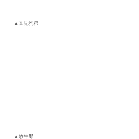
▲又见狗粮
▲放牛郎