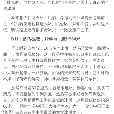
不能亲临。而仁龙巴冰川可以爬到长长的冰舌上，真正的走
进冰川。
本来想去仁龙巴冰川玩的，考虑到去那里需要包车前
往，然后转坐拖拉机进入冰川核心区，麻烦不说，费用也不
低。听说路上还有很多野冰川，一致决定不去了。
D11：然乌-波密，128km，爬升564米
早上睡到自然醒，10点多才出发。然乌至波密一路缓坡
而下，而且路况极好。这一段是很多骑友心目中川藏线上风
景最美的一段，本打算慢慢欣赏，结果又打脸了。没走多
远，居然又偶遇到来自兰州阿斯玛车队的三人组，于是5人
小火车开起来，一路狂飙。沿途的美景匆匆而过：雪山环绕
林海，绿茵烘托鲜花，神山圣湖相连，莽莽林海蔽日。
从然乌出发30公里后，就是米堆冰川游客中心。购买门
票后，需要坐接驳车到景区，然后再徒步或者骑马到观景
台。米堆冰川是世界上海拔最低的冰川（冰川最低处仅约24
00米），同时也是中国三大海洋性冰川之一，被《中国国家
地理》杂志评选为中国最美的六大冰川之一。