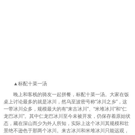
▲标配十菜一汤
晚上和客栈的骑友一起拼餐，标配十菜一汤。大家在饭
桌上讨论最多的就是冰川，
然乌至波密号称“冰川之乡”，这
一带冰川众多，规模最大的有“来古冰川”、“米堆冰川”和“仁
龙巴冰川”。其中仁龙巴冰川至今未被开发，仍保存着原始状
态，藏在深山而少为外人所知，实际上这个冰川其规模和壮
景绝不逊色于那两个冰川。来古冰川和米堆冰川只能远观，