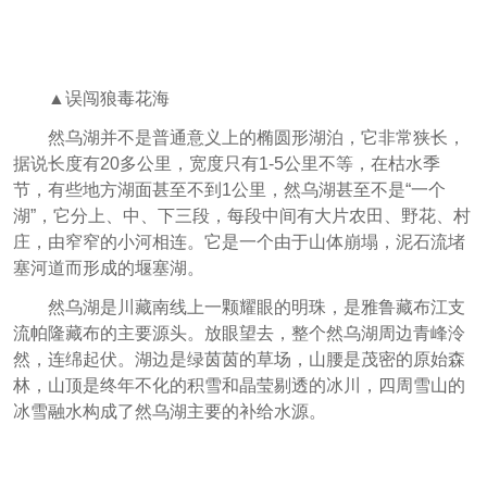
▲误闯狼毒花海
然乌湖并不是普通意义上的椭圆形湖泊，它非常狭长，
据说长度有20多公里，宽度只有1-5公里不等，在枯水季
节，有些地方湖面甚至不到1公里，然乌湖甚至不是“一个
湖”，它分上、中、下三段，每段中间有大片农田、野花、村
庄，由窄窄的小河相连。它是一个由于山体崩塌，泥石流堵
塞河道而形成的堰塞湖。
然乌湖是川藏南线上一颗耀眼的明珠，是雅鲁藏布江支
流帕隆藏布的主要源头。放眼望去，整个然乌湖周边青峰泠
然，连绵起伏。湖边是绿茵茵的草场，山腰是茂密的原始森
林，山顶是终年不化的积雪和晶莹剔透的冰川，四周雪山的
冰雪融水构成了然乌湖主要的补给水源。