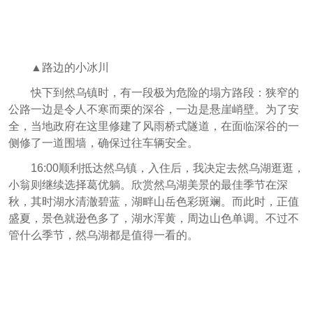
▲路边的小冰川
快下到然乌镇时，有一段极为危险的塌方路段：狭窄的
公路一边是令人不寒而栗的深谷，一边是悬崖峭壁。为了安
全，当地政府在这里修建了风雨桥式隧道，在面临深谷的一
侧修了一道围墙，确保过往车辆安全。
16:00顺利抵达然乌镇，入住后，我决定去然乌湖逛逛，
小翁则继续选择葛优躺。欣赏然乌湖美景的最佳季节在深
秋，其时湖水清澈碧蓝，湖畔山岳色彩斑斓。而此时，正值
盛夏，景色就逊色多了，湖水浑黄，周边山色单调。不过不
管什么季节，然乌湖都是值得一看的。