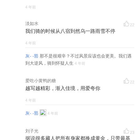
4 年前
淡如水
22
我们骑的时候从八宿到然乌一路雨雪不停
4 年前
灰- -豁
那不是很艰辛？不过风景应该也会更美。我们遇
到大逆风，骑到怀疑人生
4 年前
爱吃小黄鸭的糖
22
越写越精彩，渐入佳境，用爱夸你
4 年前
灰- -豁
4 年前
刘子光
23
据说很多藏人把所有身家都换成黄金，只带最基