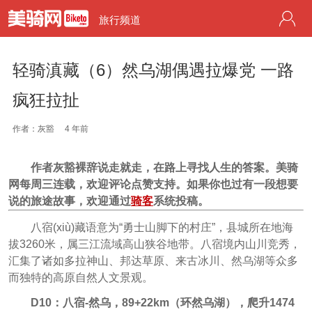
旅行频道
轻骑滇藏（6）然乌湖偶遇拉爆党 一路
疯狂拉扯
作者：灰豁
4 年前
作者灰豁裸辞说走就走，在路上寻找人生的答案。美骑
网每周三连载，欢迎评论点赞支持。如果你也过有一段想要
说的旅途故事，欢迎通过
骑客
系统投稿。
八宿(xiù)藏语意为“勇士山脚下的村庄”，县城所在地海
拔3260米，属三江流域高山狭谷地带。八宿境内山川竞秀，
汇集了诸如多拉神山、邦达草原、来古冰川、然乌湖等众多
而独特的高原自然人文景观。
D10：八宿-然乌，89+22km（环然乌湖），爬升1474