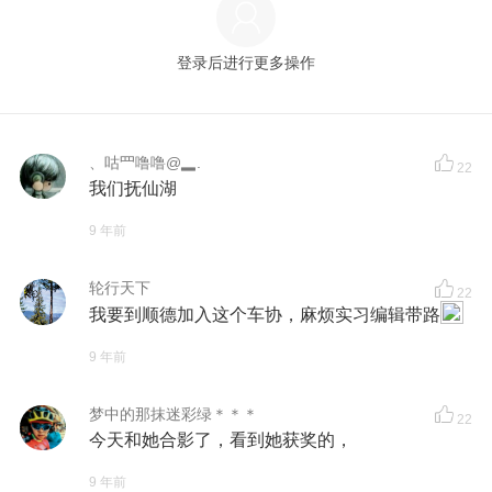
登录后进行更多操作
、咕罒噜噜@▂.
22
我们抚仙湖
9 年前
轮行天下
22
我要到顺德加入这个车协，麻烦实习编辑带路
9 年前
梦中的那抹迷彩绿＊＊＊
22
今天和她合影了，看到她获奖的，
9 年前