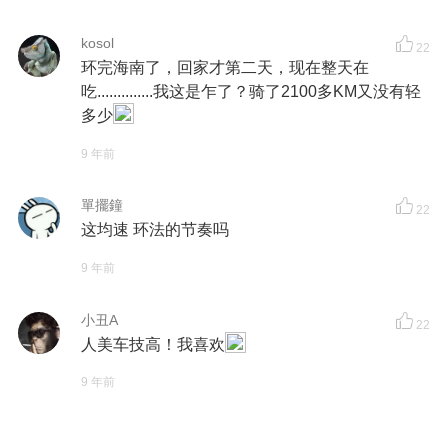
kosol
22
环完海南了，回家才第二天，现在整天在
吃..............我这是乍了？骑了2100多KM又没有轻
多少
9 年前
單擺鐘
22
这均速 环法的节奏吗
9 年前
小丑A
22
人美车技高！我喜欢
9 年前
常欣168
22