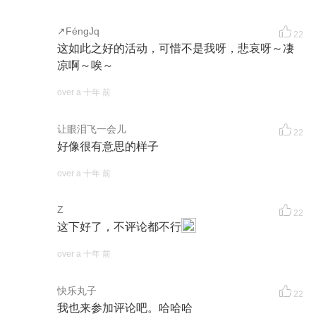
↗FéngJq
22
这如此之好的活动，可惜不是我呀，悲哀呀～凄
凉啊～唉～
over a 十年 前
让眼泪飞一会儿
22
好像很有意思的样子
over a 十年 前
Z
22
这下好了，不评论都不行
over a 十年 前
快乐丸子
22
我也来参加评论吧。哈哈哈