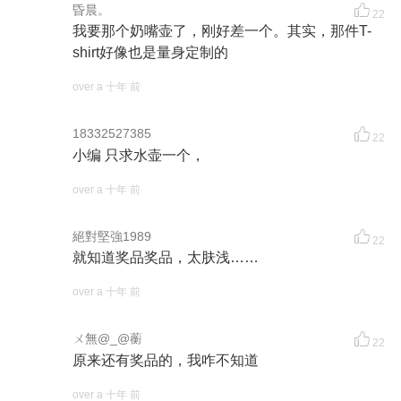
昏晨。
22
我要那个奶嘴壶了，刚好差一个。其实，那件T-
shirt好像也是量身定制的
over a 十年 前
18332527385
22
小编 只求水壶一个，
over a 十年 前
絕對堅強1989
22
就知道奖品奖品，太肤浅……
over a 十年 前
ㄨ無@_@蘅
22
原来还有奖品的，我咋不知道
over a 十年 前