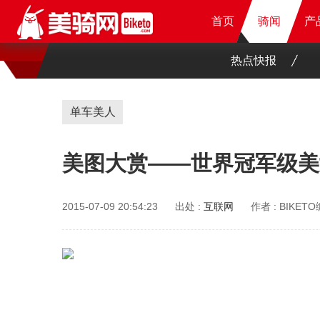
首页
首页
首页
骑闻
骑闻
骑闻
产
产
产
产
热点快报
单车美人
美图大赏——世界冠军级美女山地
2015-07-09 20:54:23
出处 :
互联网
作者 :
BIKET