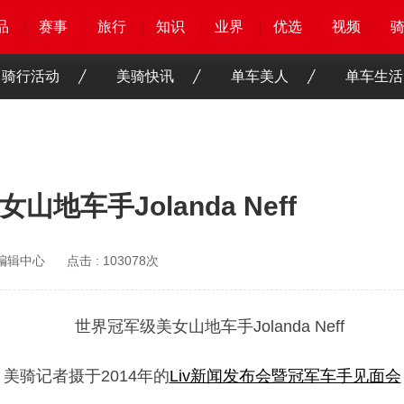
品
品
品
品
赛事
赛事
赛事
赛事
旅行
旅行
旅行
旅行
知识
知识
知识
知识
业界
业界
业界
业界
优选
优选
优选
优选
骑客
骑客
视频
视频
骑行活动
美骑快讯
单车美人
单车生活
车手Jolanda Neff
O编辑中心
点击 :
103078次
美骑记者摄于2014年的
Liv新闻发布会暨冠军车手见面会