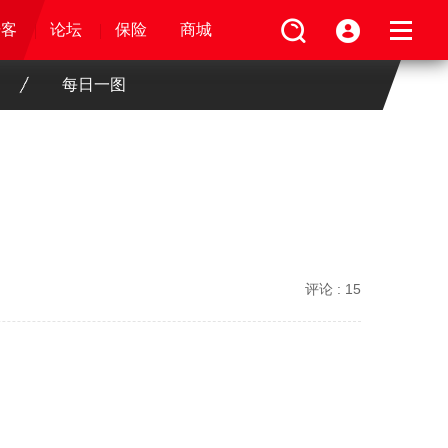
论坛
视频
骑客
骑客
保险
论坛
论坛
论坛
商城
保险
保险
保险
商城
商城
商城
每日一图
评论 :
15