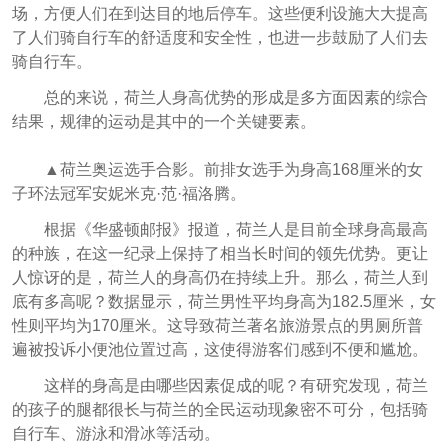
场，方便人们在到达目的地后停车。这些便利设施大大提高
了人们骑自行车的舒适度和安全性，也进一步鼓励了人们去
骑自行车。
总的来说，荷兰人身高优势的形成是多方面因素的综合
结果，规律的运动是其中的一个关键要素。
▲荷兰奥运选手合影。前排女选手为身高168厘米的女
子环法冠军安妮米克·范·福洛腾。
根据《华盛顿邮报》报道，荷兰人是目前全球身高最高
的种族，在这一纪录上保持了相当长时间的领先优势。更让
人惊讶的是，荷兰人的身高仍在持续上升。那么，荷兰人到
底有多高呢？数据显示，荷兰男性平均身高为182.5厘米，女
性则平均为170厘米。这导致荷兰著名旅游景点的男厕所普
遍被投诉小便池位置过高，这使得游客们感到不便和尴尬。
这样的身高是由哪些因素促成的呢？有研究发现，荷兰
的孩子的腿都很长与荷兰的全民运动现象密不可分，包括骑
自行车、游泳和滑冰等活动。