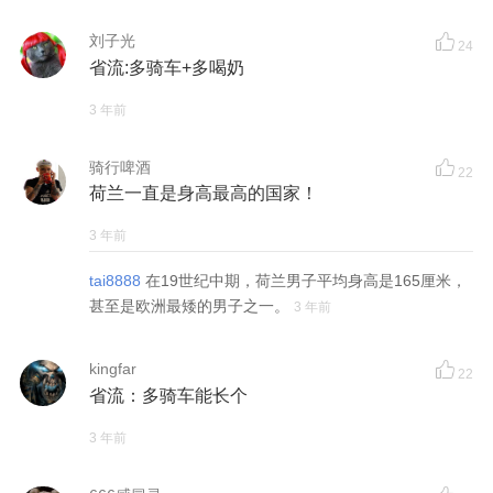
刘子光
24
省流:多骑车+多喝奶
3 年前
骑行啤酒
22
荷兰一直是身高最高的国家！
3 年前
tai8888
在19世纪中期，荷兰男子平均身高是165厘米，
甚至是欧洲最矮的男子之一。
3 年前
kingfar
22
省流：多骑车能长个
3 年前