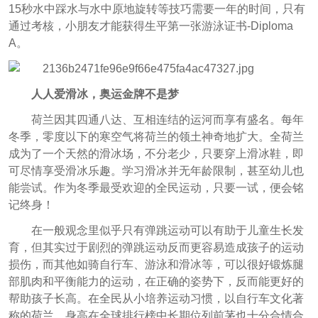
15秒水中踩水与水中原地旋转等技巧需要一年的时间，只有
通过考核，小朋友才能获得生平第一张游泳证书-Diploma
A。
人人爱滑冰，奥运金牌不是梦
荷兰因其四通八达、互相连结的运河而享有盛名。每年
冬季，零度以下的寒空气将荷兰的领土神奇地扩大。全荷兰
成为了一个天然的滑冰场，不分老少，只要穿上滑冰鞋，即
可尽情享受滑冰乐趣。学习滑冰并无年龄限制，甚至幼儿也
能尝试。作为冬季最受欢迎的全民运动，只要一试，便会铭
记终身！
在一般观念里似乎只有弹跳运动可以有助于儿童生长发
育，但其实过于剧烈的弹跳运动反而更容易造成孩子的运动
损伤，而其他如骑自行车、游泳和滑冰等，可以很好锻炼腿
部肌肉和平衡能力的运动，在正确的姿势下，反而能更好的
帮助孩子长高。在全民从小培养运动习惯，以自行车文化著
称的荷兰，身高在全球排行榜中长期位列前茅也十分合情合