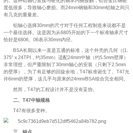
的。
这种铝轴心直接与硬化的轴承内圈接触，铝合金比钢硬
度低很多，导致轴心磨损。而24mm钢轴和30mm铝轴之间只
有几克的重量差。
铝轴心选择30mm的尺寸对于任何工程制造来说都不是
一个最佳选择。这是因为从6805开始的下一个标准轴承尺寸
恰好是6806。06表示30mm内径。
BSA长期以来一直是五通的标准，这个外壳的几何（(1.
375″ x 24TPI，约35mm）适配24mm中轴（约5.5mm壁厚）
非常理想，但严重限制了30mm轴心的安装（只剩下2.5mm
的壁厚），为了有足够的回旋余地，T47标准诞生了。T47允
许6mm的壁厚，这几乎与原来的24mm/BSA组合完全相同。
然而，T47的工程设计并不是没有妥协。
二、T47中轴规格
T47有很多变种。
三、缺点