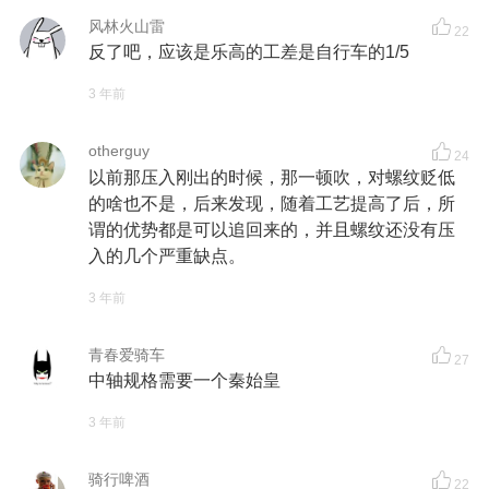
风林火山雷
22
反了吧，应该是乐高的工差是自行车的1/5
3 年前
otherguy
24
以前那压入刚出的时候，那一顿吹，对螺纹贬低
的啥也不是，后来发现，随着工艺提高了后，所
谓的优势都是可以追回来的，并且螺纹还没有压
入的几个严重缺点。
3 年前
青春爱骑车
27
中轴规格需要一个秦始皇
3 年前
骑行啤酒
22