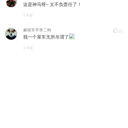
这是神马呀~ 太不负责任了！
3 年前
麻辣车手李二狗
23
我一个菜车无所吊谓了
3 年前