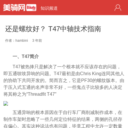
知识频道
还是螺纹好？ T47中轴技术指南
作者：hambini
3 年前
一、T47简介
T47被热捧只是解决了一个根本就不应该存在的问题，
即五通吱吱异响的问题。
T47最初是由Chris King连同其他人
的协助
下共同开发的。简而言之，它是PF30的螺纹版本。由
于压入式五通的名声非常不好，一些鬼点子比较多的人决定
将其称之为“Threadfit T47”
五通异响的根本原因在于自行车厂商削减制作成本，在
制作车架时忽略了一些几何定位特征的结果，两侧的孔径存
在偏心。其实这种说法也有问题，毕竟工程中允许一定数量