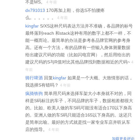
不是MS。
4 年前
dx791013
170再加上鞋，你选S不怕腰疼
么。。。。。。
4 年前
kingfar
S/XS这种尺码表达方法并不准确，各品牌的标号
最终落到reach 和stack这种有用的数字上都不一样，不
能一概而论。最简单的办法是参考各品牌官网的参考身
高。还有一个方法，有的品牌有一些输入身体测量数据
给出建议尺码的功能（比如闪电官网），然后用给出的
建议尺码的S与R值对比其他品牌找到数据相近的尺码~
4
年前
骑行啤酒
回复
kingfar
如果是一个大概、大致情形的话，
我选择S有错吗？
4 年前
疯骑铁驹
简单用尺码来选择车架大小本身就不对的，同
样是S码标注的车子，不同品牌的车子，数据相差都很大
的。比如、欧美人做的车S码可能没有适合170以下身高
的。亚洲人做的车S码只能适合165以下身高的。这还只
是简单比喻。最好的方式就是找一家专业车店并听从车
店的指导。
4 年前
加载更多评论