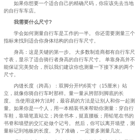
如果你想要一个适合自己的精确尺码，你应该先去当地
的自行车车店。
我需要什么尺寸?
学会如何测量自行车是工作的一半。 你还需要测量三个
指标来找到适合你身体结构的自行车尺寸。
身高：这是关键的第一步。 大多数制造商都有自行车尺
寸表，显示了适合骑行者身高的自行车尺寸。 单靠身高并不
能保证完美契合，所以我们建议你也测量一下接下来的两个
尺寸。
内缝长度（跨高）：双脚分开约6英寸（15厘米）站
立，就像你骑自行车时那样。量一量从胯部到脚底的长
度。 当使用这种方法时，最容易的方法是让别人和你一起测
量。
如果你是一个人，用一本精装书来帮助你测量：穿自行
车鞋，靠墙笔直站立；跨坐书本，挺直腰板；用铅笔在书的
书脊和墙壁的交汇处做个记号。 然后，你可以离开墙壁，测
量标记到地板的长度。 为了准确，一定要多测量几次。