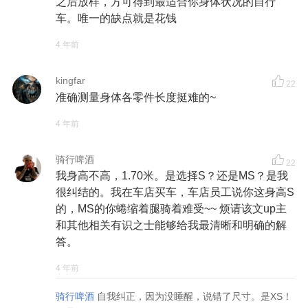
之后放样，方可得到最适合你身体状况的自行
车。唯一的缺点就是花钱
4 年前
kingfar
22
准确测量身体各零件长度挺难的~
4 年前
骑行啤酒
22
我身高不高，1.70米。是选择S？还是MS？是我
很纠结的。我在车店买车，车店员工说你这身高S
的，MS的你蜷缩着腿骑着难受~~ 烦请该文up主
和其他相关有识之士能够给我最清晰和明确的解
答。
4 年前
骑行啤酒
自我纠正，因为没睡醒，说错了尺寸。是XS！