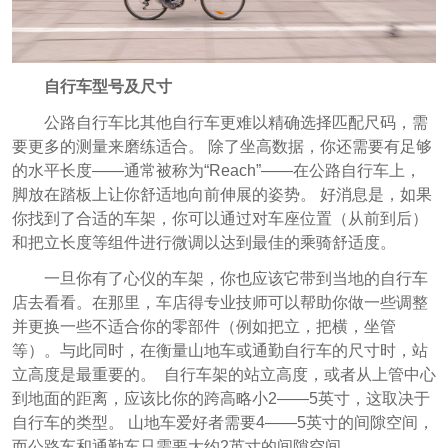
自行车型号及尺寸
公路自行车比其他自行车更难以精确选择匹配尺码，需
要更多的测量来磨练适合。 除了坐高数据，你还需要有足够
的水平长度——通常被称为“Reach”——在公路自行车上，
脚放在踏板上让你舒适地向前伸展的姿势。
好消息是，如果
你找到了合适的车架，你可以通过对车座位置（从前到后
）
和把立长度等组件进行微调以达到最佳的乘骑舒适度。
一旦你有了心仪的车架，你也应该它带到当地的自行车
店去看看。在那里，车店得专业技师可以帮助你做一些调整
并更换一些不适合你的零部件（例如把立，把横，坐管
等）。
与此同时，在衡量山地车或通勤自行车的尺寸时，站
立高度是最重要的。
自行车架的站立高度，或者从上管中心
到地面的距离，应该比你的跨高略小2——5英寸，这取决于
自行车的类型。 山地车爱好者需要4——5英寸的间隙空间，
而公路车和通勤车只需要大约2英寸的间隙空间。