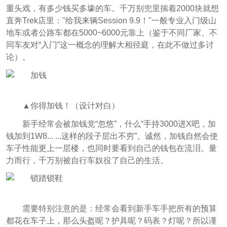
重头戏，有多少钱买多壕的车。千万别兜里揣着2000块就想
直奔Trek店里："给我来辆Session 9.9！"一般专业入门级山
地车或者公路车都在5000~6000元靠上（鉴于不同厂家、不
同车友对“入门”这一概念的理解大相径庭，在此不做过多讨
论）。
▲你得加钱！（设计对白）
新手经常会被加钱党“忽悠”，什么“手持3000进X吧，加
钱加到1W8... ...这样的段子层出不穷”。诚然，加钱自然会使
车子性能更上一层楼，也同时要看到自己的钱包在流泪。量
力而行，千万别被自行车奴役了自己的生活。
需要特别注意的是：经常会看到新手车手把所有的预算
都花在车子上，那么头盔呢？护具呢？码表？灯呢？所以谨