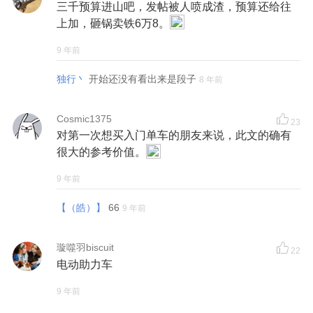
三千预算进山吧，发帖被人喷成渣，预算还给往
上加，砸锅卖铁6万8。
9 年前
独行丶
开始还没有看出来是段子
8 年前
Cosmic1375
23
对第一次想买入门单车的朋友来说，此文的确有
很大的参考价值。
9 年前
【（皓）】
66
9 年前
璇噬羽biscuit
22
电动助力车
9 年前