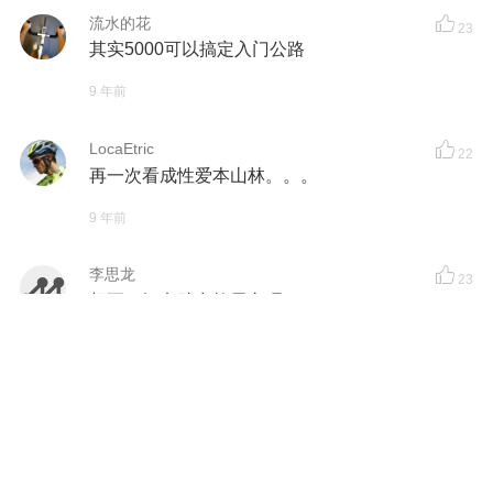
流水的花
23
其实5000可以搞定入门公路
9 年前
LocaEtric
22
再一次看成性爱本山林。。。
9 年前
李思龙
23
想要一辆电助力软尾车呢~
9 年前
程振鹏
捷安特有啊
9 年前
志德馆长
24
风格在于骑车不装逼，跟咸鱼有什么区别