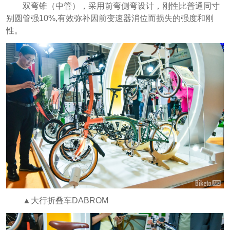
双弯锥（中管），采用前弯侧弯设计，刚性比普通同寸
别圆管强10%,有效弥补因前变速器消位而损失的强度和刚
性。
▲大行折叠车DABROM