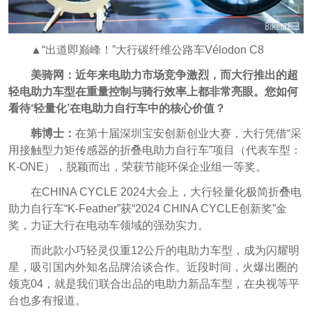
▲“出道即巅峰！”大行碳纤维公路车Vélodon C8
美骑网：近年来电助力市场竞争激烈，而大行推出的超
轻电助力车型在重量控制与骑行效率上都非常亮眼。您如何
看待‘轻量化’在电助力自行车中的核心价值？
韩博士：
在第十届深圳宝安创新创业大赛，大行凭借“采
用接触型力矩传感器的折叠电助力自行车”项目（代表车型：
K-ONE），脱颖而出，荣获节能环保企业组一等奖。
在CHINA CYCLE 2024大会上，大行轻量化极简折叠电
助力自行车“K-Feather”获“2024 CHINA CYCLE创新奖”金
奖，力证大行在电动车领域的强劲实力。
而此款小巧轻灵仅重12公斤的电助力车型，成为闪耀明
星，吸引国内外知名品牌洽谈合作。近段时间，火爆出圈的
领克04，就是我们联合出品的电助力新品车型，在央视等平
台也多有报道。