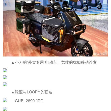
▲小刀的“外卖专用”电动车，宽敞的犹如移动沙发
▲绿源与LOOPY的联名