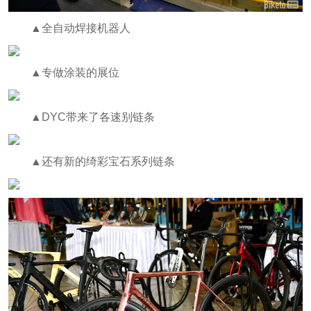
▲全自动焊接机器人
▲专做涂装的展位
▲DYC带来了各速别链条
▲还有新的绮彩宝石系列链条