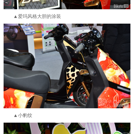
▲爱玛风格大胆的涂装
▲小豹纹