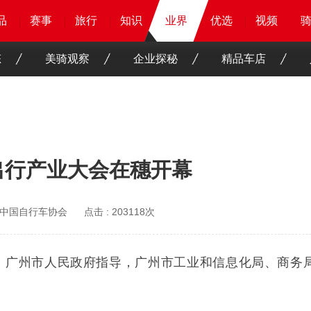
品
品
品
品
赛事
赛事
赛事
赛事
旅行
旅行
旅行
旅行
知识
知识
知识
业界
业界
业界
优选
优选
优选
优选
骑客
骑客
视频
视频
态
美骑观察
企业探秘
精品车店
出行产业大会在穗开幕
中国自行车协会
点击 :
203118次
合会、广州市人民政府指导，广州市工业和信息化局、商