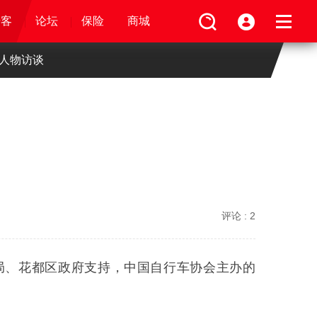
论坛
视频
骑客
骑客
保险
论坛
论坛
论坛
商城
保险
保险
保险
商城
商城
商城
人物访谈
评论 :
2
务局、花都区政府支持，中国自行车协会主办的