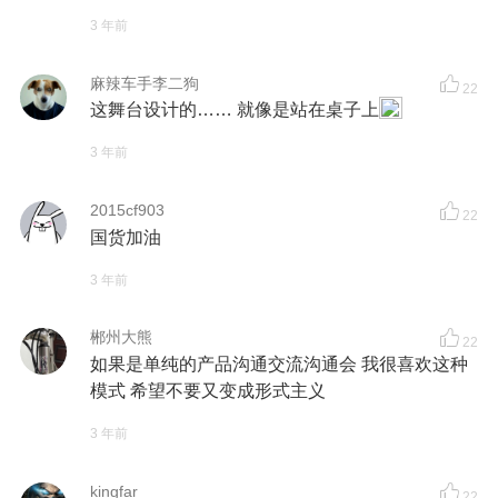
3 年前
麻辣车手李二狗
22
这舞台设计的…… 就像是站在桌子上
3 年前
2015cf903
22
国货加油
3 年前
郴州大熊
22
如果是单纯的产品沟通交流沟通会 我很喜欢这种
模式 希望不要又变成形式主义
3 年前
kingfar
22