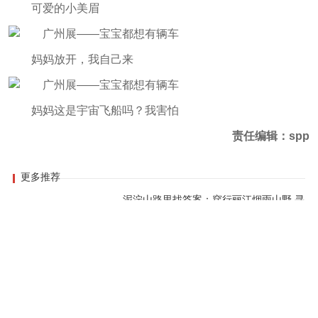
可爱的小美眉
妈妈放开，我自己来
妈妈这是宇宙飞船吗？我害怕
责任编辑：spp
更多推荐
泥泞山路里找答案：穿行丽江烟雨山野 寻
找中国山地车的未来
08-05 19:32
从幕后到舞台中央 2026欧展国产品牌篇
06-28 07:10