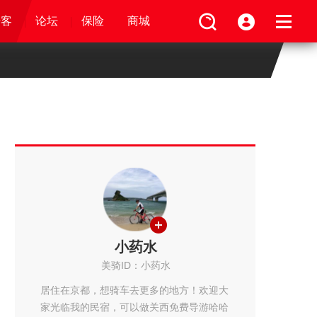
论坛
视频
骑客
骑客
保险
论坛
论坛
论坛
商城
保险
保险
保险
商城
商城
商城
小药水
美骑ID：小药水
居住在京都，想骑车去更多的地方！欢迎大
家光临我的民宿，可以做关西免费导游哈哈