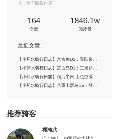
哈，骑车路线也是
164
1846.1w
文章
阅读量
最近文章：
【小药水骑行日志】宫古岛D2：登陆多良间 夜宿集装箱
【小药水骑行日志】宫古岛D1：三点起床，充实一日
【小药水骑行日志】雨后半日 山色空濛
【小药水骑行日志】八重山群岛D5：登陆世界自然遗产西表岛
推荐骑客
禤瀚武
ID：佛山一中骑行社大社长