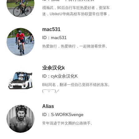
禤瀚武，90后自行车狂热爱好者，资深车
迷，UbikeU华南高校车协联盟常任理事，
广东外语外贸大学自行车协会会长，攻读
国际新闻专业。
mac531
ID：mac531
热爱旅行，热爱骑行，一起骑游看世界。
业余汉化k
ID：cyk业余汉化K
B站同名，翻译一些自己觉得不错的东东。
(￣▽￣)／
Alias
ID：S-WORKSvenge
常年混迹于外文圈的公路骑手。