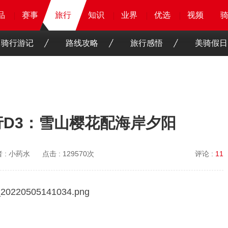
品
品
品
品
赛事
赛事
赛事
旅行
旅行
旅行
知识
知识
知识
知识
业界
业界
业界
业界
优选
优选
优选
优选
骑客
骑客
视频
视频
骑行游记
路线攻略
旅行感悟
美骑假日
行D3：雪山樱花配海岸夕阳
 :
小药水
点击 :
129570次
评论 :
11