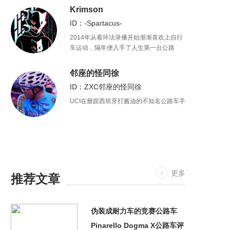
Krimson
ID：-Spartacus-
2014年从看环法录播开始渐渐喜欢上自行
车运动，隔年便入手了人生第一台公路
车，闲暇时写写赛报，因此结识不少好
友。虽然心知不能成为一名车手，但还是
邻座的怪同徐
会努力做一条不会在“休闲骑”中被随意拉爆
ID：ZXC邻座的怪同徐
的咸鱼。
UCI在册跟西班牙打酱油的不知名公路车手
更多
推荐文章
伪装成耐力车的竞赛公路车
Pinarello Dogma X公路车评