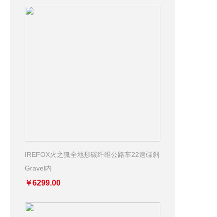
IREFOX火之狐全地形碳纤维公路车22速碟刹
Gravel内
￥6299.00