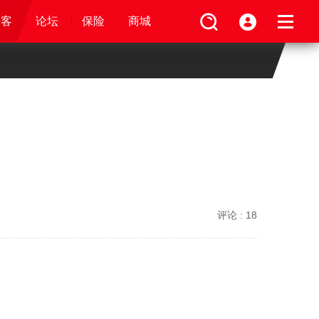
论坛
视频
骑客
骑客
保险
论坛
论坛
论坛
商城
保险
保险
保险
商城
商城
商城
评论 :
18