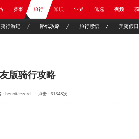
品
品
品
品
赛事
赛事
赛事
旅行
旅行
旅行
知识
知识
知识
知识
业界
业界
业界
业界
优选
优选
优选
优选
骑客
骑客
视频
视频
骑行游记
路线攻略
旅行感悟
美骑假日
友版骑行攻略
 :
benoitcezard
点击 :
61348次