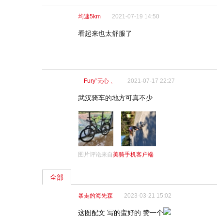
均速5km
2021-07-19 14:50
看起来也太舒服了
ゝFuryˇ无心 、
2021-07-17 22:27
武汉骑车的地方可真不少
图片评论来自
美骑手机客户端
全部
暴走的海先森
2023-03-21 15:02
这图配文 写的蛮好的 赞一个