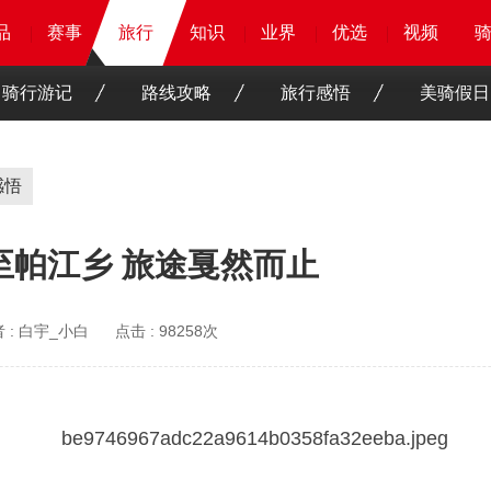
品
品
品
品
赛事
赛事
赛事
旅行
旅行
旅行
知识
知识
知识
知识
业界
业界
业界
业界
优选
优选
优选
优选
骑客
骑客
视频
视频
骑行游记
路线攻略
旅行感悟
美骑假日
感悟
至帕江乡 旅途戛然而止
 :
白宇_小白
点击 :
98258次