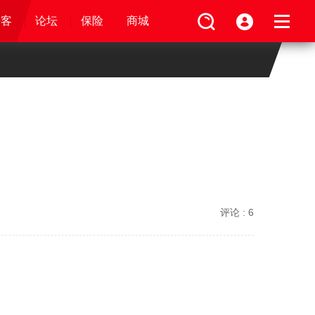
论坛
视频
骑客
骑客
保险
论坛
论坛
论坛
商城
保险
保险
保险
商城
商城
商城
评论 :
6