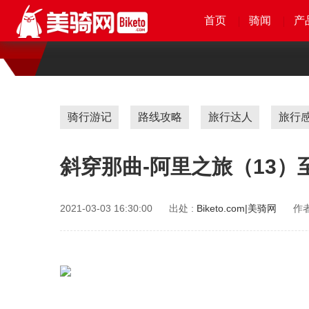
首页
首页
首页
首页
骑闻
骑闻
骑闻
骑闻
产
产
产
产
骑行游记
路线攻略
旅行达人
旅行
斜穿那曲-阿里之旅（13）
2021-03-03 16:30:00
出处 :
Biketo.com|美骑网
作者