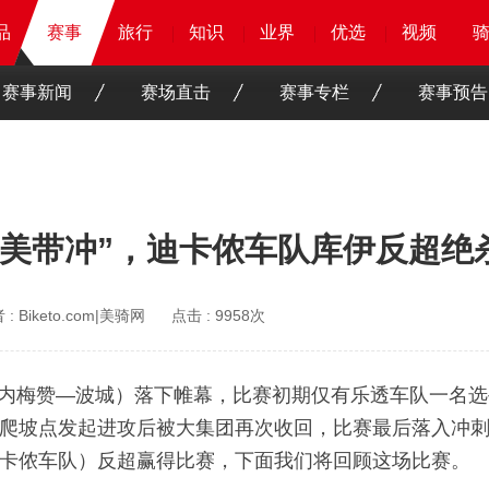
品
品
品
赛事
赛事
赛事
旅行
旅行
旅行
旅行
知识
知识
知识
知识
业界
业界
业界
业界
优选
优选
优选
优选
骑客
骑客
视频
视频
赛事新闻
赛场直击
赛事专栏
赛事预告
“完美带冲”，迪卡侬车队库伊反超绝
 :
Biketo.com|美骑网
点击 :
9958次
S5（莱内梅赞—波城）落下帷幕，比赛初期仅有乐透车队一名
爬坡点发起进攻后被大集团再次收回，比赛最后落入冲
卡侬车队）反超赢得比赛，下面我们将回顾这场比赛。