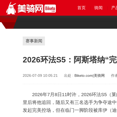
首页
首页
首页
首页
骑闻
骑闻
骑闻
骑闻
产
产
产
赛事新闻
2026环法S5：阿斯塔纳
2026-07-09 10:05:21
出处 :
Biketo.com|美骑网
作者
2026年7月8日11时许，2026环法
里后将他追回，随后又有三名选手为争夺途中
发起完美控场，但在临门一脚阶段被库伊（迪