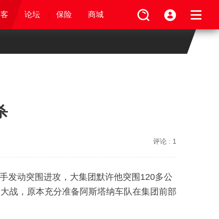
论坛
视频
骑客
骑客
保险
论坛
论坛
论坛
商城
保险
保险
保险
商城
商城
商城
杀
评论 :
1
选手发动突围进攻，大集团默许他突围120多公
刺大战，原本充分准备阿斯塔纳车队在集团前部