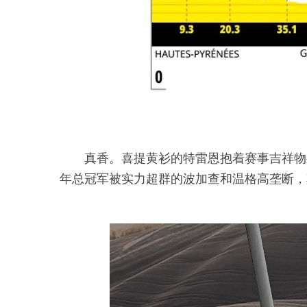
真香。喜提黄衫的特雷恩抱着赛事吉祥物
年总冠军被实力超群的波加查和温格高垄断，