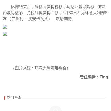
比赛结束后，温格高赢得粉衫，马尼耶赢得紫衫，齐科
内赢得蓝衫，尤拉利奥赢得白衫，5月30日举办环意大利赛S
20（弗鲁利 —皮安卡瓦洛），敬请期待。
（图片来源：环意大利赛组委会）
责任编辑：Ting
热门评论