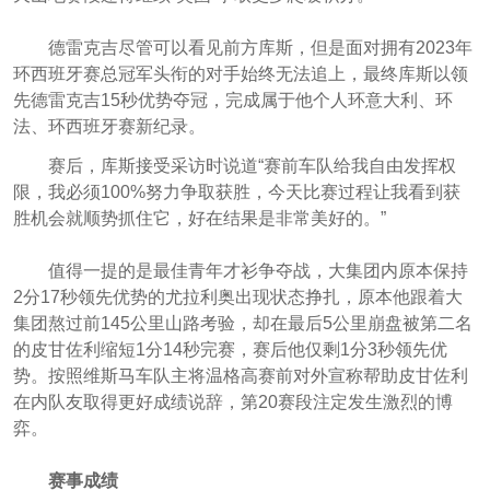
德雷克吉尽管可以看见前方库斯，但是面对拥有2023年
环西班牙赛总冠军头衔的对手始终无法追上，最终库斯以领
先德雷克吉15秒优势夺冠，完成属于他个人环意大利、环
法、环西班牙赛新纪录。
赛后，库斯接受采访时说道“赛前车队给我自由发挥权
限，我必须100%努力争取获胜，今天比赛过程让我看到获
胜机会就顺势抓住它，好在结果是非常美好的。”
值得一提的是最佳青年才衫争夺战，大集团内原本保持
2分17秒领先优势的尤拉利奥出现状态挣扎，原本他跟着大
集团熬过前145公里山路考验，却在最后5公里崩盘被第二名
的皮甘佐利缩短1分14秒完赛，赛后他仅剩1分3秒领先优
势。按照维斯马车队主将温格高赛前对外宣称帮助皮甘佐利
在内队友取得更好成绩说辞，第20赛段注定发生激烈的博
弈。
赛事成绩