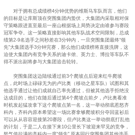
对于拥有总成绩榜4分钟优势的维斯马车队而言，他们
的目标是让库斯顶在突围集团内蛰伏，大集团内采取相对保
守策略跟进直至最后一座山根据场上局势决定由谁参与赛段
冠军争夺。这一策略直接影响其他车队战术空间限制，总成
绩第2-9名选手之间秒差在3分钟内，一旦突围集团最终“领
先”大集团选手3分钟完赛，那么他们成绩榜将直接洗牌，这
迫使大集团内有竞争关系的迪卡侬、英力士、博拉等车队不
得不派出副将参与大集团追击轮转。
突围集团这边陆续通过前3个爬坡点后迎来红牛爬坡
点，此时场上碌碌无为的卢比奥（移动之星车队）试图和其
他选手通过让他们成就自己率先通过，但被其他选手拒绝没
达成目的，他们在随后通过第4个爬坡点前夕，卢比奥看准
时机发起猛攻拿下这个爬坡点第一名，这一举动彻底惹怒齐
科内，齐科内原本希望这一场比赛拿够爬坡积分夺回蓝衫后
可以从从容容迎接第20赛段，但卢比奥这一举动彻底打乱他
的计划，于是二人在接下来10公里长下坡迎来罕见的竞争，
怒气值拉满的齐科内一度“领先” 原本同行突围集团其他选手