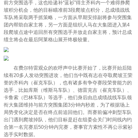
前方突围选手，这也给递补“蓝衫”得主齐科内一个难得挣爬
坡积分机会，他的目标瞄准前3段爬坡点积分，总成绩战线
车队将采取两手抓策略，一方面从早期安排副将参与突围集
团内帮助自家主将，另一方面是组织人马在大集团进入第4
段爬坡点途中追回所有突围选手并放走自家主将，预计总成
绩主将会在最后阿莱格山展开终极较量。
在费尔特雷观众的欢呼声中比赛开始了，比赛开始后陆
续有20多人发动突围进攻，他们当中既有志在夺取爬坡王荣
誉的齐科内（崔克车队），也有诸多有争夺赛段荣誉能力的
选手，比如库斯（维斯马车队）、德雷克吉（崔克车队）、
卡鲁索（巴林车队）等选手，他们身后由总成绩战线车队领
衔大集团维持与前方突围集团3分钟内秒差，为了根据场上
局势变化决定是否在终点前追回他们。而赛前偏冲刺型车队
出门遇到爬坡掉队，他们目标是赶在组委会关门时间线内约
合第一名完赛后50分钟内完赛，赛事官方索性不再公示紫衫
选手实时数据。