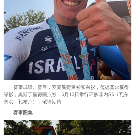
赛事成绩。赛后，罗莫赢得黄衫和白衫，范德普尔赢得
绿衫，奥斯丁赢得圆点衫，6月13日举行环多菲内S6（瓦尔
塞洪—孔布卢），敬请期待。
赛事图集