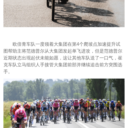
欧倍青车队一度领着大集团在第4个爬坡点加速提升试
图帮助主将范德普尔从大集团发起单飞进攻，但是范德普尔
近期状态出现起伏未能如愿，这让其他车队送了一口气，崔
克车队立马组织人手接管大集团前部并继续追击前方突围选
手。