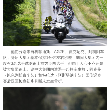
他们分别来自科菲迪斯、AG2R、皮克尼克、阿凯阿车
队，身后大集团基本保持1分钟左右秒差，期间大集团内一
度有3名选手试图追上前方突围选手，但由于人心不齐还是
被大集团追上。途中大集团内遭遇一起摔车事故，阿克曼
（以色列博泰车队）和特哈达（阿斯塔纳车队）因伤退赛，
赛后送医检查初步判断未发生骨折。