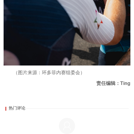
（图片来源：环多菲内赛组委会）
责任编辑：Ting
热门评论