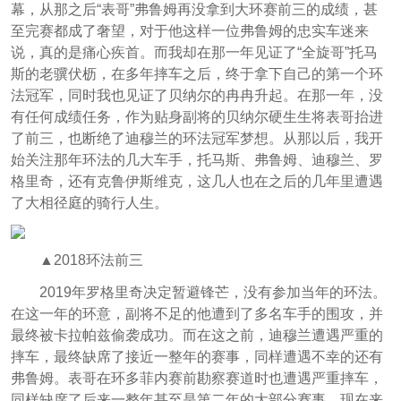
幕，从那之后“表哥”弗鲁姆再没拿到大环赛前三的成绩，甚
至完赛都成了奢望，对于他这样一位弗鲁姆的忠实车迷来
说，真的是痛心疾首。而我却在那一年见证了“全旋哥”托马
斯的老骥伏枥，在多年摔车之后，终于拿下自己的第一个环
法冠军，同时我也见证了贝纳尔的冉冉升起。在那一年，没
有任何成绩任务，作为贴身副将的贝纳尔硬生生将表哥抬进
了前三，也断绝了迪穆兰的环法冠军梦想。从那以后，我开
始关注那年环法的几大车手，托马斯、弗鲁姆、迪穆兰、罗
格里奇，还有克鲁伊斯维克，这几人也在之后的几年里遭遇
了大相径庭的骑行人生。
▲2018环法前三
2019年罗格里奇决定暂避锋芒，没有参加当年的环法。
在这一年的环意，副将不足的他遭到了多名车手的围攻，并
最终被卡拉帕兹偷袭成功。而在这之前，迪穆兰遭遇严重的
摔车，最终缺席了接近一整年的赛事，同样遭遇不幸的还有
弗鲁姆。表哥在环多菲内赛前勘察赛道时也遭遇严重摔车，
同样缺席了后来一整年甚至是第二年的大部分赛事。现在来