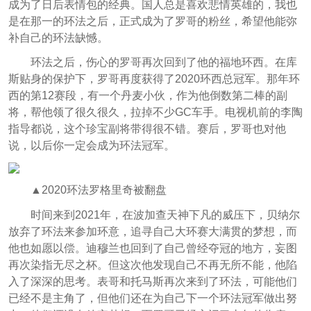
成为了日后表情包的经典。国人总是喜欢悲情英雄的，我也
是在那一的环法之后，正式成为了罗哥的粉丝，希望他能弥
补自己的环法缺憾。
环法之后，伤心的罗哥再次回到了他的福地环西。在库
斯贴身的保护下，罗哥再度获得了2020环西总冠军。那年环
西的第12赛段，有一个丹麦小伙，作为他倒数第二棒的副
将，帮他领了很久很久，拉掉不少GC车手。电视机前的李陶
指导都说，这个珍宝副将带得很不错。赛后，罗哥也对他
说，以后你一定会成为环法冠军。
▲2020环法罗格里奇被翻盘
时间来到2021年，在波加查天神下凡的威压下，贝纳尔
放弃了环法来参加环意，追寻自己大环赛大满贯的梦想，而
他也如愿以偿。迪穆兰也回到了自己曾经夺冠的地方，妄图
再次染指无尽之杯。但这次他发现自己不再无所不能，他陷
入了深深的思考。表哥和托马斯再次来到了环法，可能他们
已经不是主角了，但他们还在为自己下一个环法冠军做出努