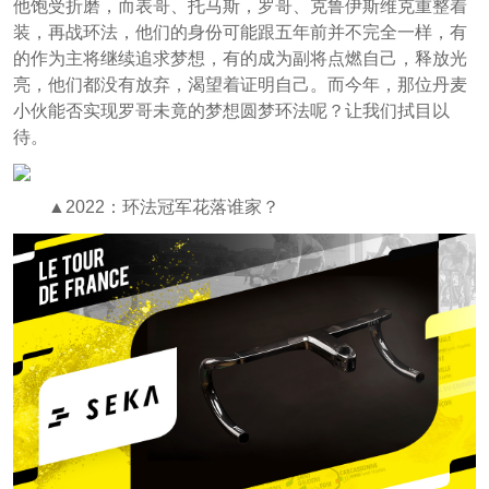
他饱受折磨，而表哥、托马斯，罗哥、克鲁伊斯维克重整着
装，再战环法，他们的身份可能跟五年前并不完全一样，有
的作为主将继续追求梦想，有的成为副将点燃自己，释放光
亮，他们都没有放弃，渴望着证明自己。而今年，那位丹麦
小伙能否实现罗哥未竟的梦想圆梦环法呢？让我们拭目以
待。
▲2022：环法冠军花落谁家？