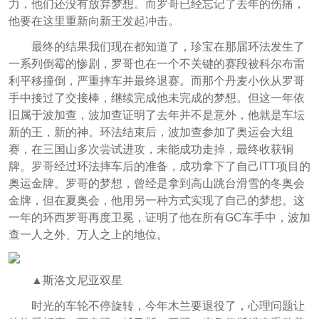
力，他们还没有放弃梦想。而罗哥已经忘记了去年的伤痛，
他要在这里重新向新王发起冲击。
最终的结果我们现在都知道了，珍宝在那届环法发生了
一系列倒霉的惨剧，罗哥也在一个不关键的赛段被科尔布雷
利平移撞倒，严重摔车并最终退赛。而那个丹麦小伙从罗哥
手中接过了交接棒，继续完成他未完成的梦想。但这一年依
旧属于波加查，波加查证明了去年并不是意外，他就是车坛
新的王，新的神。环法结束后，波加查参加了奥运会大组
赛，在三国山多次尝试进攻，未能成功走掉，最终收获铜
牌。罗哥经过环法摔车后的准备，成功拿下了自己ITT项目的
奥运金牌。罗哥的梦想，曾经是拿到高山跳台滑雪的冬奥会
金牌，但在夏奥会，他用另一种方式实现了自己的梦想。这
一年的环西罗哥再度卫冕，证明了他在所有GC车手中，波加
查一人之外、万人之上的地位。
▲斯洛文尼亚双星
时光的车轮不停旋转，今年木兰要退役了，心理问题让