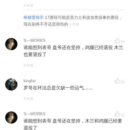
4 年前
棒糖爱骑车
17赛段可能是英力士和波加查搞事的赛段，
现在副将不齐还是很伤的
4 年前
S—WORKS
24
谁能想到表哥 盘爷还在坚持，鸡腿已经退役 木兰
也要退役了
4 年前
kingfar
22
罗哥在环法总是欠缺一些运气……
4 年前
S—WORKS
22
谁能想到表哥 盘爷还在坚持，木兰和鸡腿已经要
退役了