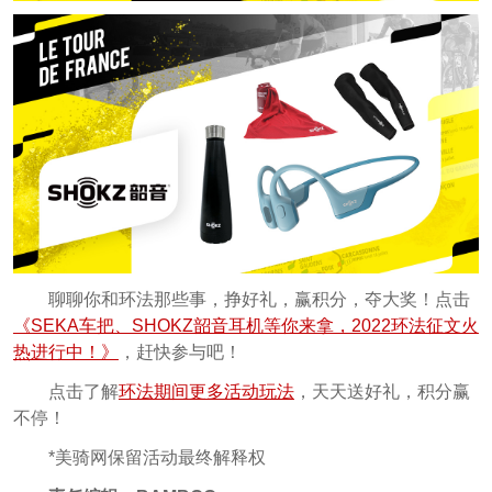
聊聊你和环法那些事，挣好礼，赢积分，夺大奖！点击
《SEKA车把、SHOKZ韶音耳机等你来拿，2022环法征文火
热进行中！》
，赶快参与吧！
点击了解
环法期间更多活动玩法
，天天送好礼，积分赢
不停！
*美骑网保留活动最终解释权