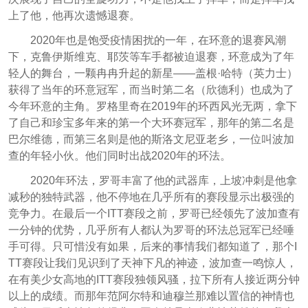
上了他，他再次遗憾退赛。
2020年也是饱受疫情困扰的一年，在环意的退赛风潮
下，克鲁伊斯维克、耶茨等车手都被迫退赛，环意成为了年
轻人的舞台，一颗冉冉升起的新星——盖根·哈特（英力士）
获得了当年的环意冠军，而当时第二名（欣德利）也成为了
今年环意的主角。罗格里奇在2019年的环西风光无两，拿下
了自己和珍宝多年来的第一个大环赛冠军，那年的第二名是
巴尔维德，而第三名则是他的斯洛文尼亚老乡，一位叫波加
查的年轻小伙。他们同时出战2020年的环法。
2020年环法，罗哥丰富了他的武器库，上坡冲刺是他拿
减秒的独特武器，他不停地在几乎所有的赛段显示出极强的
竞争力。在最后一个ITT赛段之前，罗哥已经领先了波加查有
一分钟的优势，几乎所有人都认为罗哥的环法总冠军已经唾
手可得。只可惜没有如果，后来的事情我们都知道了，那个I
TT赛段让我们见识到了天神下凡的神迹，波加查一鸣惊人，
在有美少女高地的ITT赛段独领风骚，拉下所有人接近两分钟
以上的成绩。而那年范阿尔特和迪穆兰那难以置信的神情也