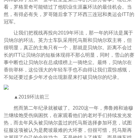
看，罗格里奇可能错过了他职业生涯赢环法的最佳机会。当
然，有得必有失，罗哥随后拿下了环西三连冠和奥运会ITT的
冠军。
让我们把视线再投向2019年环法，那一年的环法是属于
贝纳尔的环法。英力士车队采用托马斯和贝纳尔双主将，但
很明显，真正的主角只有一个，那就是贝纳尔。距离不会过
长的ITT让贝纳尔的短板体现得不那么明显，同时，雪山的赛
事中断也让贝纳尔在总成绩榜上一骑绝尘。最终，贝纳尔在
香街举杯，这位强大的年轻车手也不由得让我们震惊感慨，
不知还要过多少年才会出现新星来打破贝纳尔的纪录。
▲2019环法前三
然而第二年纪录就被破了。2020这一年，弗鲁姆和迪穆
兰继续饱受伤病困扰，在家观看他们的老对手们持续发光发
热，而去年风头被贝纳尔盖过的托马斯选择参加环意，试图
征服这项被认为是爬坡最难的大环赛，但很可惜，托马斯再
次展现了自己的全旋功力，不是他找上了摔车，而是摔车找