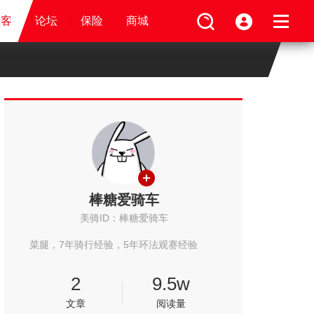
视频
骑客
骑客
保险
论坛
论坛
论坛
商城
保险
保险
保险
商城
商城
商城
棒糖爱骑车
美骑ID：棒糖爱骑车
菜腿，7年骑行经验，5年环法观赛经验
2
9.5w
文章
阅读量