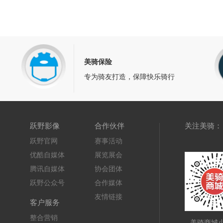
美骑保险
专为骑友打造，保障快乐骑行
关注美骑：
跃野影像
合作伙伴
跃野官网
赛事活动
优酷自媒体
展览展会
腾讯自媒体
协会团体
跃野公众号
合作媒体
友情链接
客户服务
整合营销
美骑商城