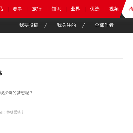
品
品
品
品
赛事
赛事
赛事
赛事
旅行
旅行
旅行
旅行
知识
知识
知识
知识
业界
业界
业界
业界
优选
优选
优选
优选
骑客
视频
视频
我要投稿
我关注的
全部作者
幕
现罗哥的梦想呢？
者：棒糖爱骑车