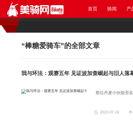
首页
首页
首页
首页
骑闻
骑闻
骑闻
骑闻
产
产
产
产
“棒糖爱骑车”
的全部文章
我与环法：观赛五年 见证波加查崛起与旧人落
那位丹麦小伙能否实
2022-07-19
作