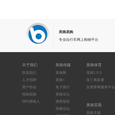
美骑易购
专业自行车网上购物平台
关于我们
美骑传媒
美骑体育
联系我们
美骑网
美骑1 0 0
人才招聘
美骑+
珠三角联赛
用户协议
兔子骑行
全赛赛事服务平台
投稿指南
美骑论坛
特约撰稿人
调查报告
美骑贸易
高峰论坛
美骑天猫