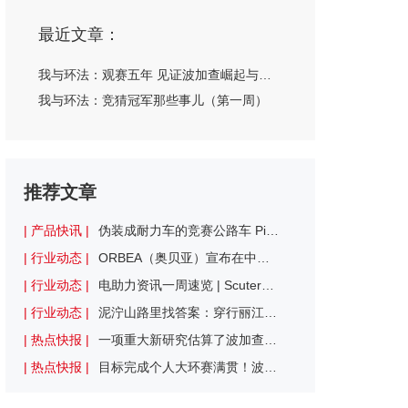
最近文章：
我与环法：观赛五年 见证波加查崛起与旧人落幕
我与环法：竞猜冠军那些事儿（第一周）
推荐文章
| 产品快讯 |
伪装成耐力车的竞赛公路车 Pinarello Dogma X公路车评测
| 行业动态 |
ORBEA（奥贝亚）宣布在中国市场全面开启直营新篇章
| 行业动态 |
电助力资讯一周速览 | Scuter完成350万欧元融资，将进军自动驾驶领域
| 行业动态 |
泥泞山路里找答案：穿行丽江烟雨山野 寻找中国山地车的未来
| 热点快报 |
一项重大新研究估算了波加查的最大摄氧量：已超越已知的人类极限
| 热点快报 |
目标完成个人大环赛满贯！波加查确认参加环西