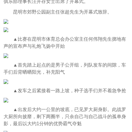
俱乐部理事长汪开存女士出席了开幕式。
昆明市郊野公园副主任张超先生为开幕式致辞。
▲
比赛在昆明市体育总会办公室主任何伟翔先生掷地有
声的宣布声与礼炮飞扬中开始
▲
首先踏上起点的是男子公开组，列队发车的间隙，车
手们后背晒晒阳光，补充阳气
▲
发车之后紧接着一路上坡，种子选手们并不着急争抢
▲
出发后大约一公里的坡底，已见罗大厨身影。此战罗
大厨所向披靡，剩下两圈半，只余自己与自己战斗的孤单身
影，最后以大约1分钟的优势霸气夺魁