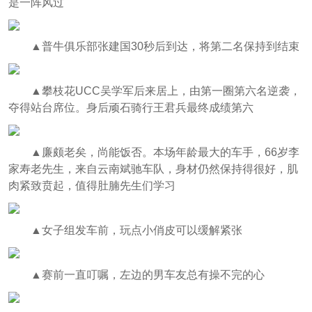
是一阵风过
▲
普牛俱乐部张建国30秒后到达，将第二名保持到结束
▲
攀枝花UCC吴学军后来居上，由第一圈第六名逆袭，
夺得站台席位。身后顽石骑行王君兵最终成绩第六
▲
廉颇老矣，尚能饭否。本场年龄最大的车手，66岁李
家寿老先生，来自云南斌驰车队，身材仍然保持得很好，肌
肉紧致贲起，值得肚腩先生们学习
▲
女子组发车前，玩点小俏皮可以缓解紧张
▲
赛前一直叮嘱，左边的男车友总有操不完的心