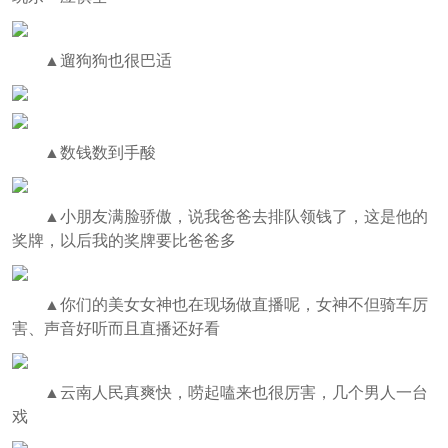
▲
遛狗狗也很巴适
▲
数钱数到手酸
▲
小朋友满脸骄傲，说我爸爸去排队领钱了，这是他的
奖牌，以后我的奖牌要比爸爸多
▲
你们的美女女神也在现场做直播呢，女神
不但
骑车厉
害、声音好听而且直播还好看
▲
云南人民真爽快，唠起嗑来也很厉害，几个男人一台
戏