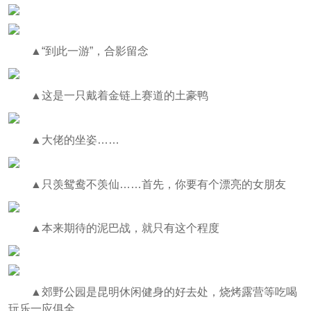
▲
“到此一游”，合影留念
▲
这是一只戴着金链上赛道的土豪鸭
▲
大佬的坐姿……
▲
只羡鸳鸯不羡仙……首先，你要有个漂亮的女朋友
▲
本来期待的泥巴战，就只有这个程度
▲
郊野公园是昆明休闲健身的好去处，烧烤露营等吃喝
玩乐一应俱全