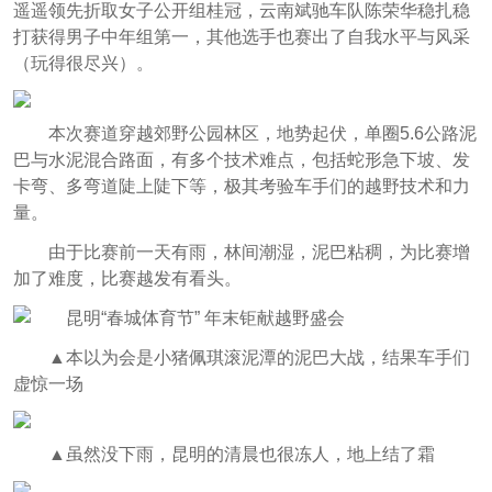
遥遥领先折取女子公开组桂冠，云南斌驰车队陈荣华稳扎稳
打获得男子中年组第一，其他选手也赛出了自我水平与风采
（玩得很尽兴）。
本次赛道穿越郊野公园林区，地势起伏，单圈5.6公路泥
巴与水泥混合路面，有多个技术难点，包括蛇形急下坡、发
卡弯、多弯道陡上陡下等，极其考验车手们的越野技术和力
量。
由于比赛前一天有雨，林间潮湿，泥巴粘稠，为比赛增
加了难度，比赛越发有看头。
▲本以为会是小猪佩琪滚泥潭的泥巴大战，结果车手们
虚惊一场
▲
虽然没下雨，昆明的清晨也很冻人，地上结了霜