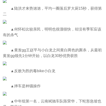
▲
陆洪才来势汹汹，平均一圈落后罗大厨15秒，获得第
二
▲
何怀松比较亲民，明明也很溜很快，却没有季军应该
有的杀气
▲
黄发gg王赵平与小白龙之间黄白两色的厮杀，从最初
黄发gg
领先1分钟开始，以白龙30秒优势获胜
▲
反败为胜的毒bike小白龙
▲
摔车是种骚操作
▲
中年组第一名，云南斌驰车队陈荣华，下蛇形急坡也