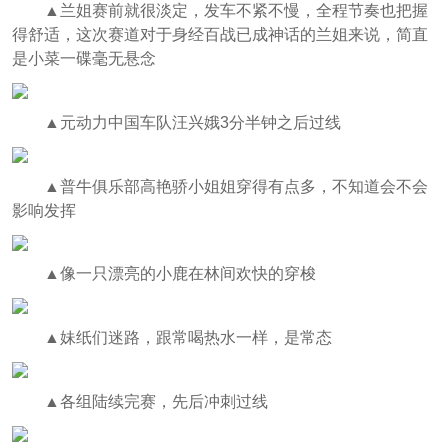
▲
兰姐赛前就很淡定，发车不紧不慢，全程节奏也把握
得舒适，这次赛道对于身经百战已成神话的兰姐来说，简直
是小菜一碟毫无悬念
▲
元动力中国车队汪兴娥3分半钟之后过线
▲
普牛俱乐部高艳骄小姐姐穿得有点多，不知道会不会
影响发挥
▲
像一只漂亮的小鹿在林间欢快的穿梭
▲
妹纸们迷路，跟常喝热水一样，是常态
▲
各组陆续完赛，先后冲刺过线