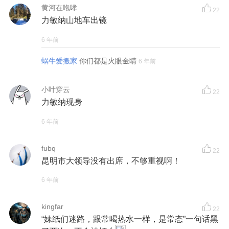
黄河在咆哮
22
力敏纳山地车出镜
6 年前
蜗牛爱搬家
你们都是火眼金睛
6 年前
小叶穿云
22
力敏纳现身
6 年前
fubq
22
昆明市大领导没有出席，不够重视啊！
6 年前
kingfar
22
“妹纸们迷路，跟常喝热水一样，是常态”一句话黑