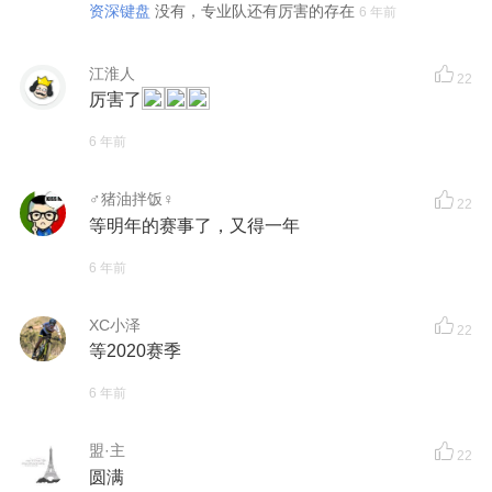
资深键盘
没有，专业队还有厉害的存在
6 年前
江淮人
22
厉害了
6 年前
♂猪油拌饭♀
22
等明年的赛事了，又得一年
6 年前
XC小泽
22
等2020赛季
6 年前
盟·主
22
圆满