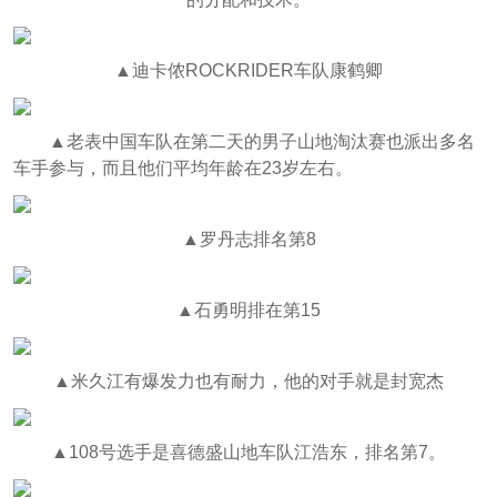
▲迪卡侬ROCKRIDER车队康鹤卿
▲老表中国车队在第二天的男子山地淘汰赛也派出多名
车手参与，而且他们平均年龄在23岁左右。
▲罗丹志排名第8
▲石勇明排在第15
▲米久江有爆发力也有耐力，他的对手就是封宽杰
▲108号选手是喜德盛山地车队江浩东，排名第7。