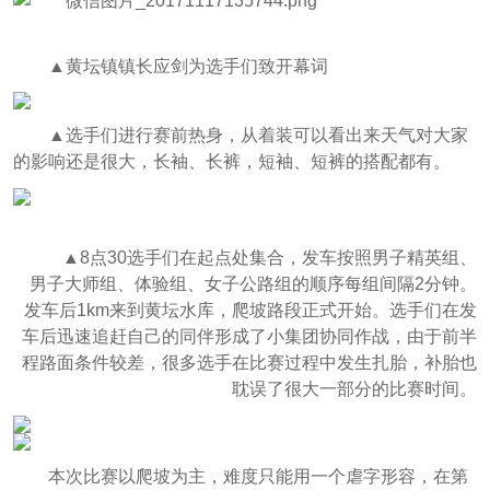
▲黄坛镇镇长应剑为选手们致开幕词
▲选手们进行赛前热身，从着装可以看出来天气对大家
的影响还是很大，长袖、长裤，短袖、短裤的搭配都有。
▲8点30选手们在起点处集合，发车按照男子精英组、
男子大师组、体验组、女子公路组的顺序每组间隔2分钟。
发车后1km来到黄坛水库，爬坡路段正式开始。选手们在发
车后迅速追赶自己的同伴形成了小集团协同作战，由于前半
程路面条件较差，很多选手在比赛过程中发生扎胎，补胎也
耽误了很大一部分的比赛时间。
本次比赛以爬坡为主，难度只能用一个虐字形容，在第