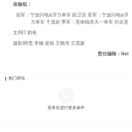
体验组：
冠军：宁波闪电&浮力单车 段卫言 亚军：宁波闪电&浮
力单车 于茂岩 季军：苍南钱库天一单车 刘太意
文/阿7 奶爸
摄影/阿贵 李楠 老徐 王晓伟 王震蒙
责任编辑：Nel
热门评论
登录后进行更多操作