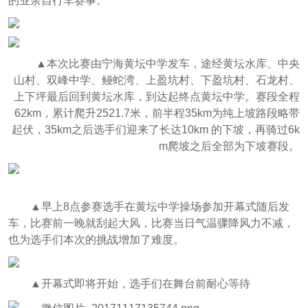
的业余自行车赛事。
▲
本次比赛由宁海黄坛中学发车，途经黄坛水库、中央
山村、双峰中学、鳗蛇湾、上盈坑村、下盈坑村、石龙村、
上下坪最后回到黄坛水库，到达起终点黄坛中学。赛段全程
62km，累计爬升2521.7米，前半程35km为纯上坡路段略带
起伏，35km之后选手们迎来了长达10km 的下坡，再骑过6k
m爬坡之后全部为下坡赛段。
▲
早上8点参赛选手在黄坛中学操场参加开幕式随后发
车，比赛前一晚就刮起大风，比赛当日气温骤降风力不减，
也为选手们本次的挑战增加了难度。
▲
开幕式即将开始，选手们在舞台前耐心等待