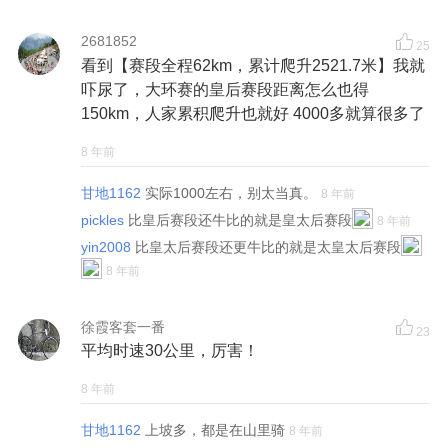
2681852
25
看到【赛段全程62km，累计爬升2521.7米】我就
吓尿了，大环赛的皇后赛段距离怎么也得
150km，人家累积爬升也就好 4000多就算很多了
8 年前
甘地1162
实际1000左右，别太当真。
8 年前
pickles
比皇后赛段还牛比的就是皇太后赛段
8 年前
yin2008
比皇太后赛段还更牛比的就是太皇太后赛段
8 年前
徐霞客套一番
23
平均时速30公里，厉害！
8 年前
甘地1162
上坡多，都是在山里骑
8 年前