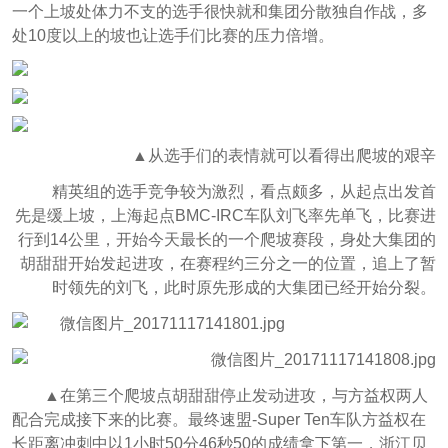
一个上坡处体力不支的选手很快就和集团分散独自作战，多
处10度以上的坡也让选手们比赛的压力倍增。
▲从选手们的表情就可以看得出爬坡的艰辛
精英组的选手竞争较为激烈，看点颇多，从起点出发首
先是缓上坡，上海起点BMC-IRC车队刘飞率先单飞，比赛进
行到14公里，开始今天最长的一个爬坡赛段，身处大集团的
胡甜甜开始发起进攻，在赛程约三分之一的位置，追上了暂
时领先的刘飞，此时原先形成的大集团已经开始分裂。
▲在第三个爬坡点胡甜甜停止发动进攻，与方益权两人
配合完成接下来的比赛。最终速盟-Super Ten车队方益权在
长距离冲刺中以1小时50分46秒50的成绩拿下第一，浙江贝