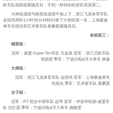
欧车队胡甜甜紧随其后，不到一秒钟的的差距屈居第二。
大师组成绩与精英组成绩不相上下，浙江飞龙体育车队
金招伟用时1小时56分44秒03拿下大师组第一名，上海极速
单车肖国光和艺术家车队童鹏晨紧随其后。
各组前三：
精英组：
冠军：
速盟-Super Ten车队 方益泉 亚军：浙江贝欧车队
胡甜甜 季军：宁波闪电&浮力单车 林森
大师组：
冠军：浙江飞龙体育车队 金招伟 亚军：上海极速单车
肖国光 季军：艺术家车队 童鹏晨
女子组：
冠军：RT-哲步中国车队 赵琴 亚军：伊诺华轮胎-速盟车
队 仇红霞 季军：宁波闪电&浮力单车 姚晓雯