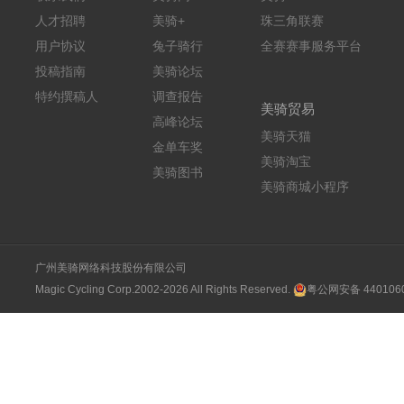
人才招聘
美骑+
珠三角联赛
用户协议
兔子骑行
全赛赛事服务平台
投稿指南
美骑论坛
特约撰稿人
调查报告
美骑贸易
高峰论坛
美骑天猫
金单车奖
美骑淘宝
美骑图书
美骑商城小程序
广州美骑网络科技股份有限公司
Magic Cycling Corp.2002-2026 All Rights Reserved.
粤公网安备 4401060