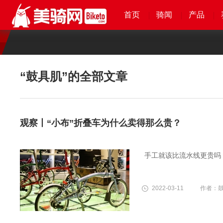
首页
首页
首页
首页
骑闻
骑闻
骑闻
骑闻
产品
产品
产品
产品
“鼓具肌”
的全部文章
观察丨“小布”折叠车为什么卖得那么贵？
手工就该比流水线更贵吗
2022-03-11
作者：