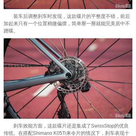
装车后调整刹车时发现，这款碟片的平整度不错，前后
加起来只有一个位置稍微偏摆，简单掰一掰就能完美居中不
蹭碟。
刹车效能方面，这款碟片还是集成了SwissStop的优良
传统。在搭配Shimano K05Ti来令片的情况下，刹车表现十