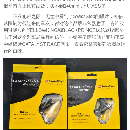
似乎市面上比较缺货，买不到140mm，也PASS了。
正在犯难之际，无意中看到了SwissStop的碟片，相信
从圈刹时代过来的车友，都对这个品牌非常熟悉了，有谁没
用过经典的YELLOWKING和BLACKPRINCE碳轮刹胶呢？
出于对这个刹车老品牌的信任，小编买了两张他们家的顶级
中锁碟片CATALYST RACE回来，看看它是否能延续圈刹时
代的口碑。