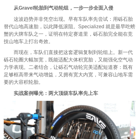
从Gravel轮胎到气动轮组，一步一步全面入侵
这波趋势并非凭空出现。早有车队率先尝试：用砾石胎
替代山地高速胎，以此降低滚阻。Specialized 就是最早吃螃
蟹的大牌车队之一，证明在特定赛道里，砾石胎完全能在竞
技山地车上打出奇效。
而现在，车队们直接把这套逻辑复制到轮组上。新一代
砾石轮圈大幅加宽，既能适配大体积宽胎，又能强化空气动
力学表现。二者结合，让砾石气动轮完美适配短道赛：既有
足够框高带来气动增益，又拥有宽大内宽，可兼容山地车需
要的大容积轮胎。
实战案例曝光：两大顶级车队率先上车