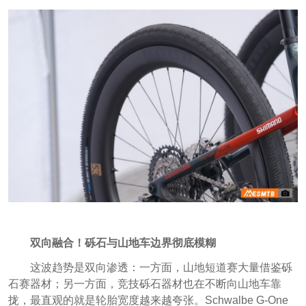
双向融合！砾石与山地车边界彻底模糊
这波趋势是双向渗透：一方面，山地短道赛大量借鉴砾
石赛器材；另一方面，竞技砾石器材也在不断向山地车靠
拢，最直观的就是轮胎宽度越来越夸张。Schwalbe G‑One