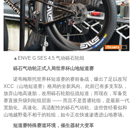
▲ENVE G SES 4.5 气动砾石轮组
砾石气动轮正式入局世界杯山地短道赛
诺韦梅斯托世界杯短道赛的赛前备战，爆出了足以改写
XCC（山地短道赛）格局的全新风向。此前已有多支车队，
放弃山地高速胎，改用砾石轮胎征战短道；而现在，军备竞
赛直接升级到轮组层面 —— 而且不是普通轮组，是最新一代
宽胎化、高速化、高适配性的砾石气动轮。这些曾经看似和
山地越野毫不相干的轮组，如今正在快速渗透进山地赛场。
短道赛特殊赛道环境，催生器材大变革