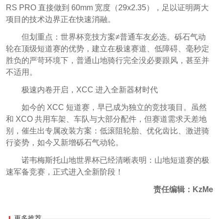
RS PRO 直接做到 60mm 宽度（29x2.35），足以证明两大
项目的技术边界正在快速消融。
但划重点：世界杯竞技方案≠普通车友必选。砾石气动
轮在顶级短道赛的优势，建立在极速赛道、低障碍、毫秒定
胜负的严苛环境下，普通山地骑行完全没必要跟风，甚至并
不适用。
极速内卷开启，XCC 进入全新器材时代
如今的 XCC 短道赛，早已成为独立的竞技项目。虽然
和 XCO 共用车架、车队与大部分配件，但赛道需求天差地
别，催生出专属改装方案：低滚阻轮胎、优化齿比、激进骑
行姿势，如今又新增砾石气动轮。
诺韦梅斯托山地世界杯已经清晰表明：山地短道赛的极
速军备竞赛，正式进入全新阶段！
责任编辑：KzMe
更多推荐