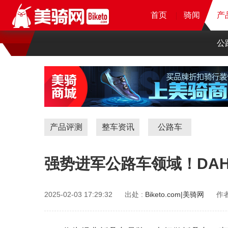
首页
首页
首页
首页
骑闻
骑闻
骑闻
产
产
产
公
产品评测
整车资讯
公路车
强势进军公路车领域！DAHON
2025-02-03 17:29:32
出处 :
Biketo.com|美骑网
作者