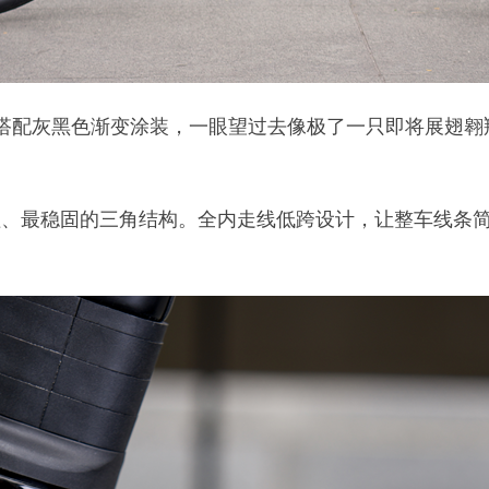
构，搭配灰黑色渐变涂装，一眼望过去像极了一只即将展翅
、最合理、最稳固的三角结构。全内走线低跨设计，让整车线条