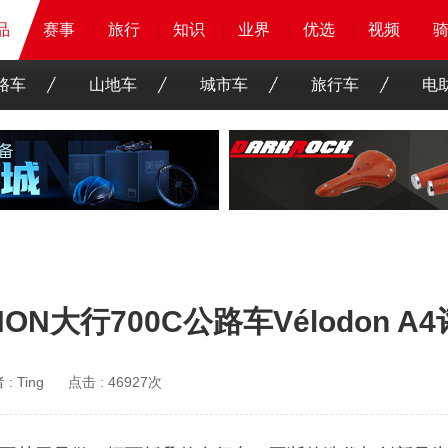
品
品
品
赛事
赛事
赛事
赛事
旅行
旅行
旅行
旅行
知识
知识
知识
知识
业界
业界
业界
业界
优选
优选
优选
优选
骑客
骑客
视频
视频
路车
山地车
城市车
旅行车
电
大行700C公路车Vélodon A
 :
Ting
点击 :
46927次