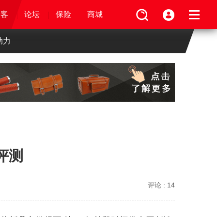
论坛
视频
骑客
骑客
保险
论坛
论坛
论坛
商城
保险
保险
保险
商城
商城
商城
助力
4评测
评论 :
14