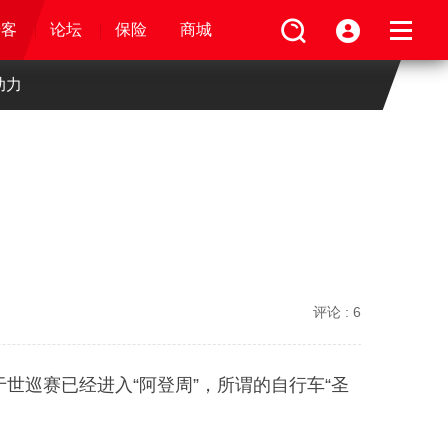
论坛
视频
骑客
骑客
保险
论坛
论坛
论坛
商城
保险
保险
保险
商城
商城
商城
助力
评论 :
6
世巡赛已经进入“阿登周”，所谓的自行车“圣