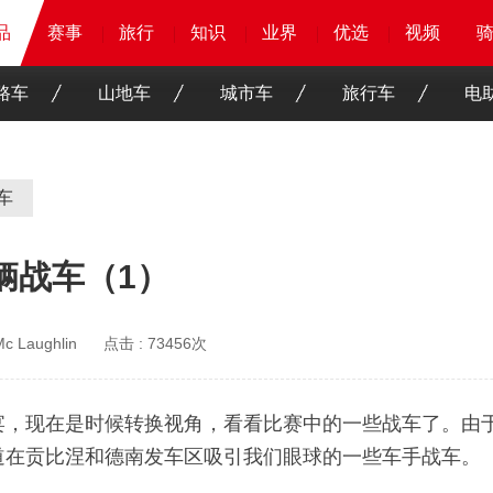
品
品
品
赛事
赛事
赛事
赛事
旅行
旅行
旅行
旅行
知识
知识
知识
知识
业界
业界
业界
业界
优选
优选
优选
优选
骑客
骑客
视频
视频
路车
山地车
城市车
旅行车
电
车
辆战车（1）
c Laughlin
点击 :
73456次
宴，现在是时候转换视角，看看比赛中的一些战车了。由于
道在贡比涅和德南发车区吸引我们眼球的一些车手战车。