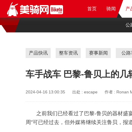
首页
首页
首页
首页
骑闻
骑闻
骑闻
产
产
产
公
产品快讯
整车资讯
赛事新闻
公路
车手战车 巴黎-鲁贝上的几
2024-04-16 13:00:35
出处 :
escape
作者 :
Ronan M
之前我们已经看过了巴黎-鲁贝的器材盛
周”可已经过去，但外媒将继续关注鲁贝，报