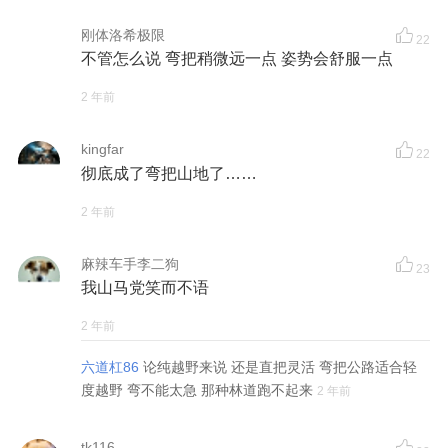
刚体洛希极限
22
不管怎么说 弯把稍微远一点 姿势会舒服一点
2 年前
kingfar
22
彻底成了弯把山地了……
2 年前
麻辣车手李二狗
23
我山马党笑而不语
2 年前
六道杠86
论纯越野来说 还是直把灵活 弯把公路适合轻
度越野 弯不能太急 那种林道跑不起来
2 年前
tk116