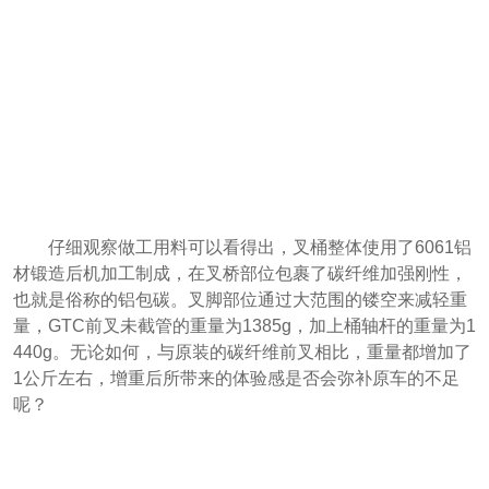
仔细观察做工用料可以看得出，叉桶整体使用了6061铝
材锻造后机加工制成，在叉桥部位包裹了碳纤维加强刚性，
也就是俗称的铝包碳。叉脚部位通过大范围的镂空来减轻重
量，GTC前叉未截管的重量为1385g，加上桶轴杆的重量为1
440g。无论如何，与原装的碳纤维前叉相比，重量都增加了
1公斤左右，增重后所带来的体验感是否会弥补原车的不足
呢？