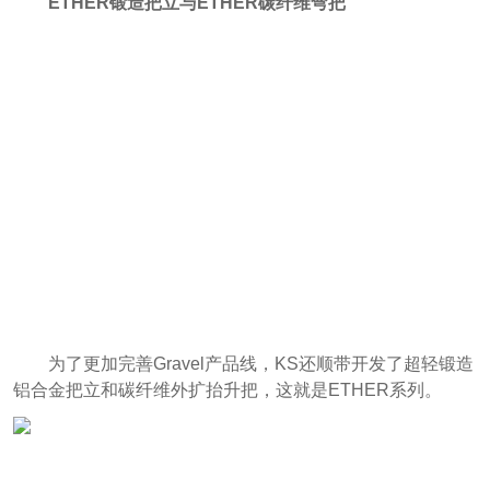
ETHER锻造把立与ETHER碳纤维弯把
为了更加完善Gravel产品线，KS还顺带开发了超轻锻造
铝合金把立和碳纤维外扩抬升把，这就是ETHER系列。