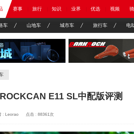
品
品
品
赛事
赛事
赛事
赛事
旅行
旅行
旅行
旅行
知识
知识
知识
知识
业界
业界
业界
业界
优选
优选
优选
优选
骑客
骑客
视频
视频
路车
山地车
城市车
旅行车
电
车
CKCAN E11 SL中配版评测
 :
Leorao
点击 :
88361次