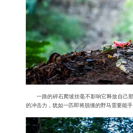
一路的碎石爬坡丝毫不影响它释放自己那急不
的冲击力，犹如一匹即将脱缰的野马需要能手