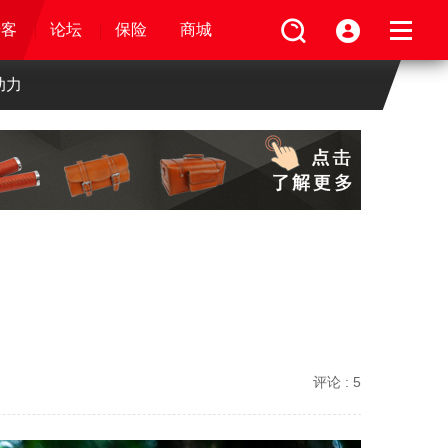
论坛
视频
骑客
骑客
保险
论坛
论坛
论坛
商城
保险
保险
保险
商城
商城
商城
助力
评论 :
5