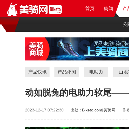
首页
首页
首页
首页
骑闻
骑闻
骑闻
产
产
产
公
产品快讯
产品评测
电助力
山地
动如脱兔的电助力软尾——RO
2023-12-17 07:22:30
出处 :
Biketo.com|美骑网
作者