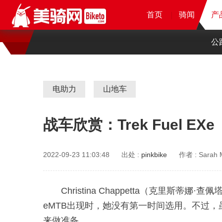
首页
首页
首页
首页
骑闻
骑闻
骑闻
产
产
产
公
电助力
山地车
战车欣赏：Trek Fuel EXe
2022-09-23 11:03:48
出处 :
pinkbike
作者 :
Sarah
Christina Chappetta（克
eMTB出现时，她没有第一时间选用。不过，虽然
来做准备。