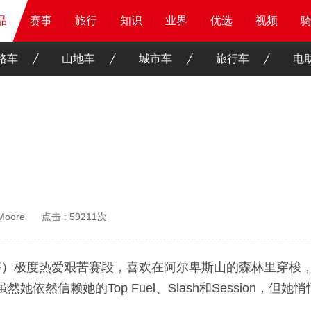
品
品
品
赛事
赛事
赛事
赛事
旅行
旅行
旅行
旅行
知识
知识
知识
知识
业界
业界
业界
业界
优选
优选
优选
优选
骑客
骑客
视频
视频
路车
山地车
城市车
旅行车
电
 Moore
点击 :
59211次
里斯蒂娜·查佩塔）极度热爱艰苦赛段，喜欢在阿尔卑斯山的森林
她依然信赖她的Top Fuel、Slash和Session