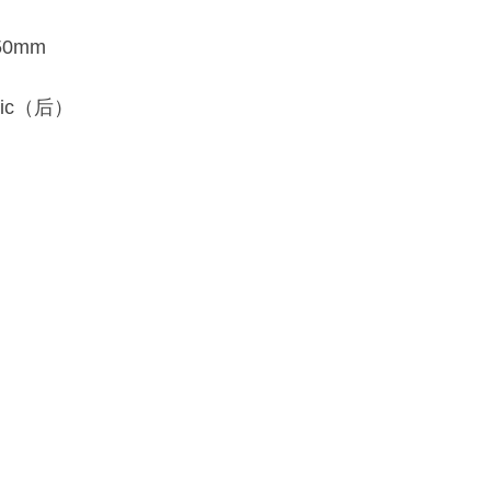
150mm
 Nic（后）