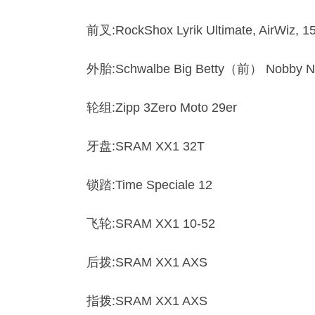
前叉:RockShox Lyrik Ultimate, AirWiz, 
外胎:Schwalbe Big Betty（前） Nobby
轮组:Zipp 3Zero Moto 29er
牙盘:SRAM XX1 32T
锁踏:Time Speciale 12
飞轮:SRAM XX1 10-52
后拨:SRAM XX1 AXS
指拨:SRAM XX1 AXS