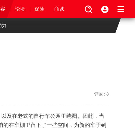
论坛
视频
骑客
骑客
保险
论坛
论坛
论坛
商城
保险
保险
保险
商城
商城
商城
助力
评论 :
8
里穿梭，以及在老式的自行车公园里绕圈。因此，当
，但她悄悄的在车棚里留下了一些空间，为新的车子到